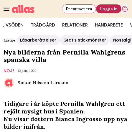
Prenumerera
Logga in
LIVSÖDEN
TRÄDGÅRD
RELATIONER
HANDARBETE
Läsarberättelser
Gratis stickmönster
Nostalgi
Lästips:
Nya bilderna från Pernilla Wahlgrens
spanska villa
NÖJE
12 jun, 2022
Simon Nilsson Larsson
Tidigare i år köpte Pernilla Wahlgren ett
rejält mysigt hus i Spanien.
Nu visar dottern Bianca Ingrosso upp nya
bilder inifrån.