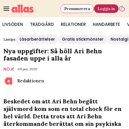
Prenumerera
Logga in
LIVSÖDEN
TRÄDGÅRD
RELATIONER
HANDARBETE
Läsarberättelser
Gratis stickmönster
Nostalgi
Lästips:
Nya uppgifter: Så höll Ari Behn
fasaden uppe i alla år
NÖJE
09 jan, 2020
Redaktionen
Beskedet om att Ari Behn begått
självmord kom som en total chock för en
hel värld. Detta trots att Ari Behn
återkommande berättat om sin psykiska