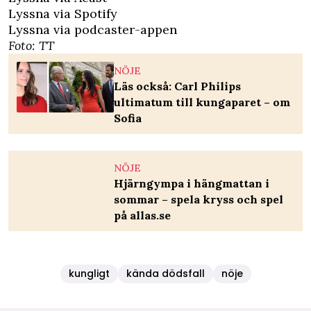
Lyssna via Spotify
Lyssna via podcaster-appen
Foto: TT
NÖJE
Läs också: Carl Philips
ultimatum till kungaparet – om
Sofia
NÖJE
Hjärngympa i hängmattan i
sommar – spela kryss och spel
på allas.se
kungligt
kända dödsfall
nöje