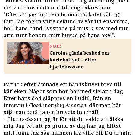
”Mina sista ord till Patrick? ”Jag älskar dig”, och
det var hans sista ord till mig”, skrev hon.
”Efter att jag tog hem honom gick det väldigt
fort. Jag tog in varje sekund av vår tid ensamma,
höll hans hand, lyssnade på musik, sov med min
arm runt honom, mitt huvud på hans axel”.
NÖJE
Carolas glada besked om
kärlekslivet – efter
hjärtekrossen
Patrick efterlämnade ett handskrivet brev till
kärleken. Något som hon bär med sig än i dag.
Efter hans död släpptes en ljudfil, från en
intervju i
Good morning America,
där man hör
stjärnan berätta om brevets innehåll.
– Hur tacksam jag är för att du valde att älska
mig. Jag vet att på grund av dig har jag hittat
mitt lugn. Jag såg mannen jag ville bli. Du är min