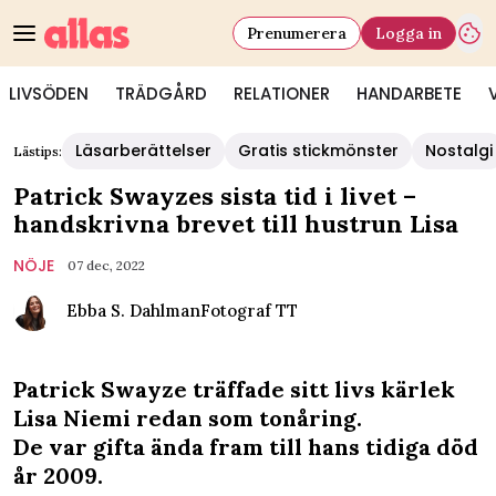
Prenumerera
Logga in
LIVSÖDEN
TRÄDGÅRD
RELATIONER
HANDARBETE
Läsarberättelser
Gratis stickmönster
Nostalgi
Lästips:
Patrick Swayzes sista tid i livet –
handskrivna brevet till hustrun Lisa
NÖJE
07 dec, 2022
Ebba S. Dahlman
Fotograf
TT
Patrick Swayze träffade sitt livs kärlek
Lisa Niemi redan som tonåring.
De var gifta ända fram till hans tidiga död
år 2009.