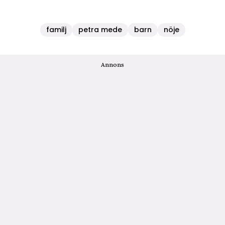
familj
petra mede
barn
nöje
Annons