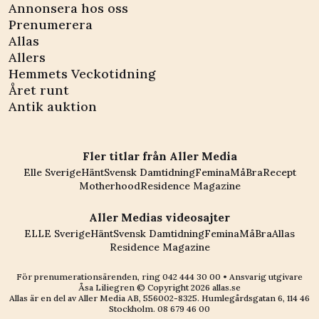
Annonsera hos oss
Prenumerera
Allas
Allers
Hemmets Veckotidning
Året runt
Antik auktion
Fler titlar från Aller Media
Elle Sverige
Hänt
Svensk Damtidning
Femina
MåBra
Recept
Motherhood
Residence Magazine
Aller Medias videosajter
ELLE Sverige
Hänt
Svensk Damtidning
Femina
MåBra
Allas
Residence Magazine
För prenumerationsärenden, ring
042 444 30 00
• Ansvarig utgivare
Åsa Liliegren © Copyright
2026
allas.se
Allas är en del av
Aller Media AB, 556002-8325
. Humlegårdsgatan 6, 114 46
Stockholm.
08 679 46 00