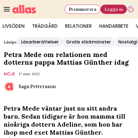
Prenumerera
Logga in
LIVSÖDEN
TRÄDGÅRD
RELATIONER
HANDARBETE
Läsarberättelser
Gratis stickmönster
Nostalgi
Lästips:
Petra Mede om relationen med
dotterns pappa Mattias Günther idag
NÖJE
17 mar, 2022
Saga Pettersson
Petra Mede väntar just nu sitt andra
barn. Sedan tidigare är hon mamma till
nioåriga dottern Adeline, som hon har
ihop med exet Mattias Günther.