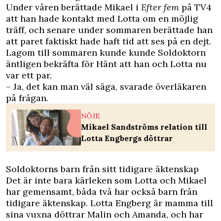
Under våren berättade Mikael i
Efter fem
på TV4
att han hade kontakt med Lotta om en möjlig
träff, och senare under sommaren berättade han
att paret faktiskt hade haft tid att ses på en dejt.
Lagom till sommaren kunde kunde Soldoktorn
äntligen bekräfta för
Hänt
att han och Lotta nu
var ett par.
– Ja, det kan man väl säga, svarade överläkaren
på frågan.
NÖJE
Mikael Sandströms relation till
Lotta Engbergs döttrar
Soldoktorns barn från sitt tidigare äktenskap
Det är inte bara kärleken som Lotta och Mikael
har gemensamt, båda två har också barn från
tidigare äktenskap. Lotta Engberg är mamma till
sina vuxna döttrar Malin och Amanda, och har