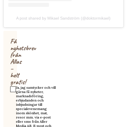
A post shared by Mikael Sandström (@doktormikael)
Få
nyhetsbrev
från
Allas
–
helt
gratis!
Ja, jag samtycker och vill
gärna få nyheter,
marknadsföring,
erbjudanden och
inbjudningar till
specialevenemang
inom skönhet, mat,
resor mm. via e-post
eller sms från Aller
Media AB. E-post och