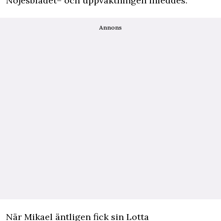
Nöjesbladet
– och uppvaktningen inleddes.
Annons
När Mikael äntligen fick sin Lotta