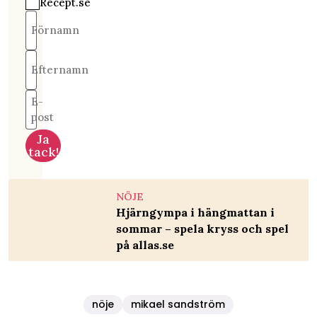
Recept.se
Förnamn
Efternamn
E-
post
Ja
tack!
NÖJE
Hjärngympa i hängmattan i
sommar – spela kryss och spel
på allas.se
nöje
mikael sandström