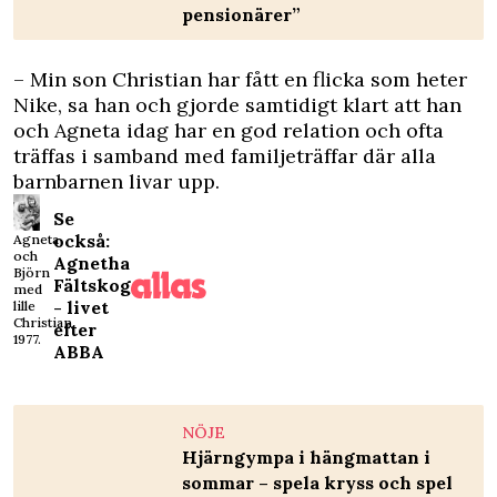
pensionärer”
– Min son Christian har fått en flicka som heter
Nike, sa han och gjorde samtidigt klart att han
och Agneta idag har en god relation och ofta
träffas i samband med familjeträffar där alla
barnbarnen livar upp.
Se
också:
Agneta
och
Agnetha
Björn
Fältskog
med
- livet
lille
Christian
efter
1977.
ABBA
NÖJE
Hjärngympa i hängmattan i
sommar – spela kryss och spel