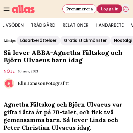
Prenumerera
Logga in
LIVSÖDEN
TRÄDGÅRD
RELATIONER
HANDARBETE
Läsarberättelser
Gratis stickmönster
Nostalgi
Lästips:
Så lever ABBA-Agnetha Fältskog och
Björn Ulvaeus barn idag
NÖJE
10 nov, 2021
Elin Jonsson
Fotograf
tt
Agnetha Fältskog och Björn Ulvaeus var
gifta i åtta år på 70-talet, och fick två
gemensamma barn. Så lever Linda och
Peter Christian Ulvaeus idag.