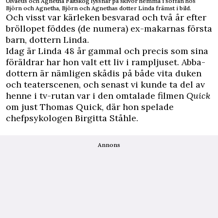
Ulvaeus och Agnetha Fältskog lyssnar på skivor hemma i soffan hos
Björn och Agnetha, Björn och Agnethas dotter Linda främst i bild.
Och visst var kärleken besvarad och två år efter
bröllopet föddes (de numera) ex-makarnas första
barn, dottern Linda.
Idag är Linda 48 år gammal och precis som sina
föräldrar har hon valt ett liv i rampljuset. Abba-
dottern är nämligen skådis på både vita duken
och teaterscenen, och senast vi kunde ta del av
henne i tv-rutan var i den omtalade filmen
Quick
om just Thomas Quick, där hon spelade
chefpsykologen Birgitta Ståhle.
Annons