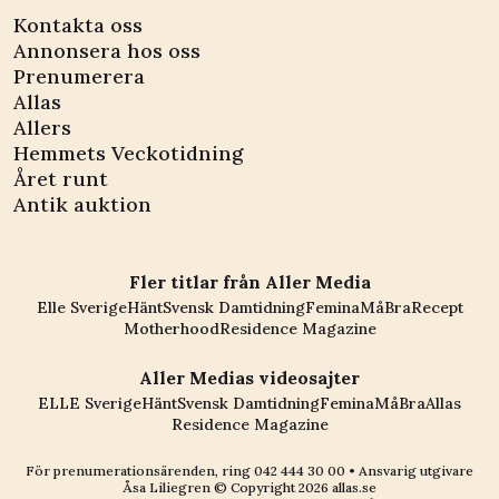
Kontakta oss
Annonsera hos oss
Prenumerera
Allas
Allers
Hemmets Veckotidning
Året runt
Antik auktion
Fler titlar från Aller Media
Elle Sverige
Hänt
Svensk Damtidning
Femina
MåBra
Recept
Motherhood
Residence Magazine
Aller Medias videosajter
ELLE Sverige
Hänt
Svensk Damtidning
Femina
MåBra
Allas
Residence Magazine
För prenumerationsärenden, ring
042 444 30 00
• Ansvarig utgivare
Åsa Liliegren © Copyright
2026
allas.se