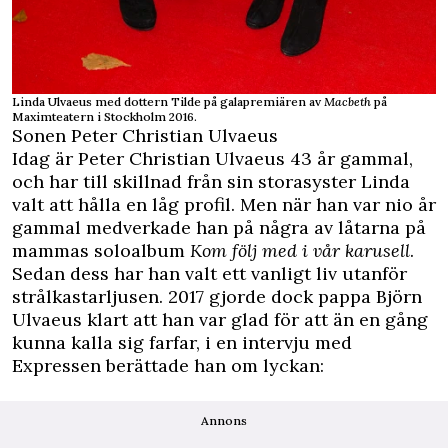
Linda Ulvaeus med dottern Tilde på galapremiären av
Macbeth
på
Maximteatern i Stockholm 2016.
Sonen Peter Christian Ulvaeus
Idag är Peter Christian Ulvaeus 43 år gammal,
och har till skillnad från sin storasyster Linda
valt att hålla en låg profil. Men när han var nio år
gammal medverkade han på några av låtarna på
mammas soloalbum
Kom följ med i vår karusell
.
Sedan dess har han valt ett vanligt liv utanför
strålkastarljusen. 2017 gjorde dock pappa Björn
Ulvaeus klart att han var glad för att än en gång
kunna kalla sig farfar, i en intervju med
Expressen
berättade han om lyckan:
Annons