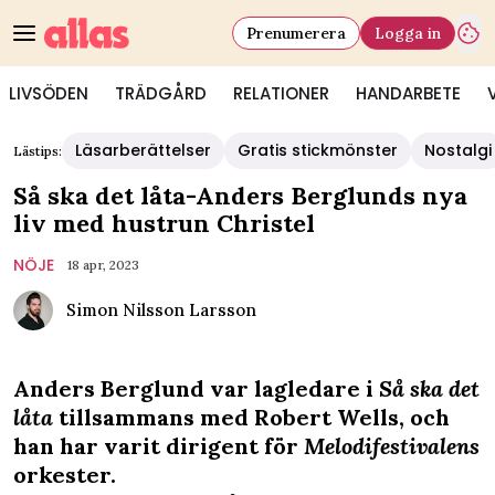
Prenumerera
Logga in
LIVSÖDEN
TRÄDGÅRD
RELATIONER
HANDARBETE
Läsarberättelser
Gratis stickmönster
Nostalgi
Lästips:
Så ska det låta-Anders Berglunds nya
liv med hustrun Christel
NÖJE
18 apr, 2023
Simon Nilsson Larsson
Anders Berglund var lagledare i
Så ska det
låta
tillsammans med Robert Wells, och
han har varit dirigent för
Melodifestivalens
orkester.