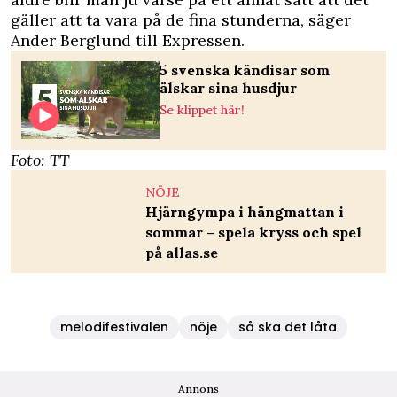
gäller att ta vara på de fina stunderna, säger
Ander Berglund till Expressen.
5 svenska kändisar som
älskar sina husdjur
Se klippet här!
Foto: TT
NÖJE
Hjärngympa i hängmattan i
sommar – spela kryss och spel
på allas.se
melodifestivalen
nöje
så ska det låta
Annons