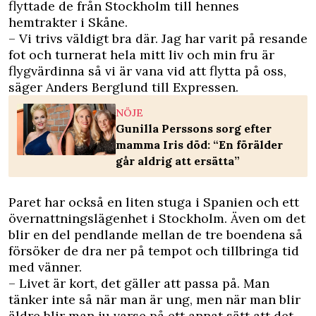
flyttade de från Stockholm till hennes
hemtrakter i Skåne.
– Vi trivs väldigt bra där. Jag har varit på resande
fot och turnerat hela mitt liv och min fru är
flygvärdinna så vi är vana vid att flytta på oss,
säger Anders Berglund till Expressen.
NÖJE
Gunilla Perssons sorg efter
mamma Iris död: “En förälder
går aldrig att ersätta”
Paret har också en liten stuga i Spanien och ett
övernattningslägenhet i Stockholm. Även om det
blir en del pendlande mellan de tre boendena så
försöker de dra ner på tempot och tillbringa tid
med vänner.
– Livet är kort, det gäller att passa på. Man
tänker inte så när man är ung, men när man blir
äldre blir man ju varse på ett annat sätt att det