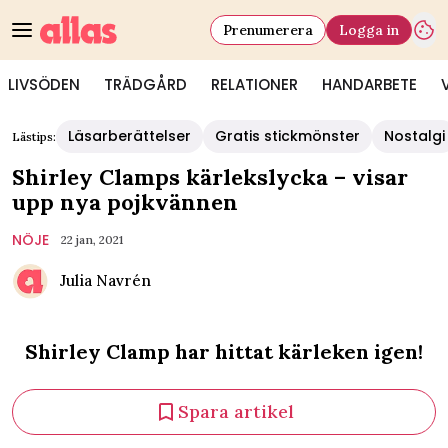
Prenumerera
Logga in
LIVSÖDEN
TRÄDGÅRD
RELATIONER
HANDARBETE
Läsarberättelser
Gratis stickmönster
Nostalgi
Lästips:
Shirley Clamps kärlekslycka – visar
upp nya pojkvännen
NÖJE
22 jan, 2021
Julia Navrén
Shirley Clamp har hittat kärleken igen!
Spara artikel