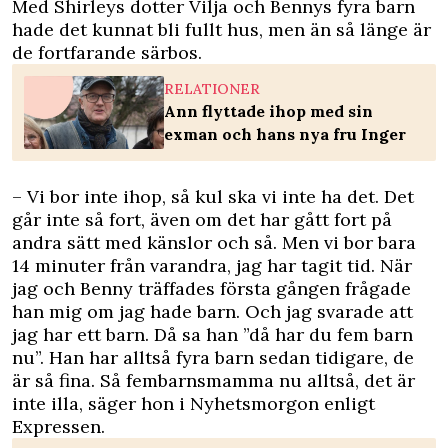
Med Shirleys dotter Vilja och Bennys fyra barn
hade det kunnat bli fullt hus, men än så länge är
de fortfarande särbos.
RELATIONER
Ann flyttade ihop med sin
exman och hans nya fru Inger
– Vi bor inte ihop, så kul ska vi inte ha det. Det
går inte så fort, även om det har gått fort på
andra sätt med känslor och så. Men vi bor bara
14 minuter från varandra, jag har tagit tid. När
jag och Benny träffades första gången frågade
han mig om jag hade barn. Och jag svarade att
jag har ett barn. Då sa han ”då har du fem barn
nu”. Han har alltså fyra barn sedan tidigare, de
är så fina. Så fembarnsmamma nu alltså, det är
inte illa, säger hon i Nyhetsmorgon enligt
Expressen
.