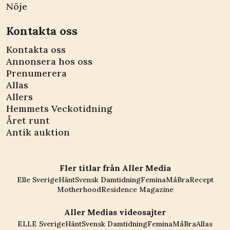
Nöje
Kontakta oss
Kontakta oss
Annonsera hos oss
Prenumerera
Allas
Allers
Hemmets Veckotidning
Året runt
Antik auktion
Fler titlar från Aller Media
Elle Sverige
Hänt
Svensk Damtidning
Femina
MåBra
Recept
Motherhood
Residence Magazine
Aller Medias videosajter
ELLE Sverige
Hänt
Svensk Damtidning
Femina
MåBra
Allas