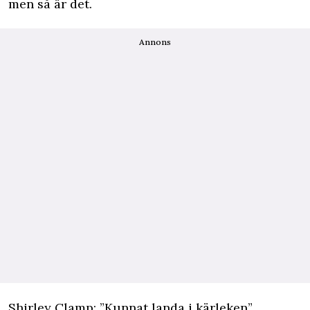
men så är det.
Annons
Shirley Clamp: ”Kunnat landa i kärleken”