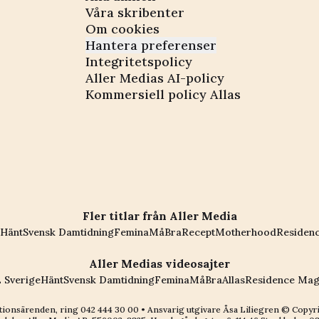
Våra skribenter
Om cookies
Hantera preferenser
Integritetspolicy
Aller Medias AI-policy
Kommersiell policy Allas
Fler titlar från Aller Media
Hänt
Svensk Damtidning
Femina
MåBra
Recept
Motherhood
Residen
Aller Medias videosajter
 Sverige
Hänt
Svensk Damtidning
Femina
MåBra
Allas
Residence Mag
ionsärenden, ring
042 444 30 00
• Ansvarig utgivare Åsa Liliegren © Copyr