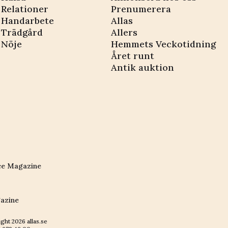
Relationer
Prenumerera
Handarbete
Allas
Trädgård
Allers
Nöje
Hemmets Veckotidning
Året runt
Antik auktion
ce Magazine
azine
ight
2026
allas.se