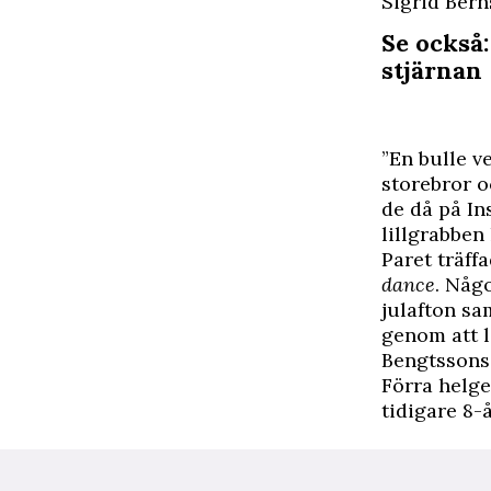
Sigrid Bern
Se också:
stjärnan
”En bulle ve
storebror oc
de då på In
lillgrabben 
Paret träff
dance
. Någ
julafton sa
genom att l
Bengtssons
Förra helge
tidigare 8-