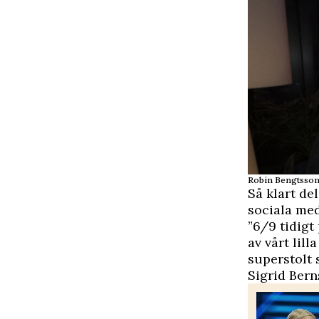
Robin Bengtsson h
Så klart d
sociala med
”6/9 tidigt
av vårt lil
superstolt 
Sigrid Bern