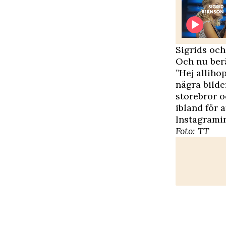
Sigrids och
Och nu berä
”Hej alliho
några bilde
storebror o
ibland för a
Instagrami
Foto: TT