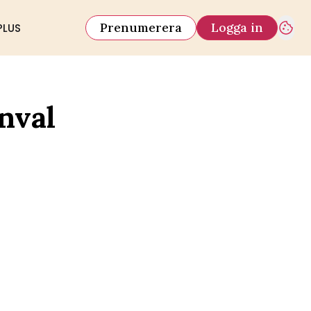
Prenumerera
Logga in
PLUS
nval