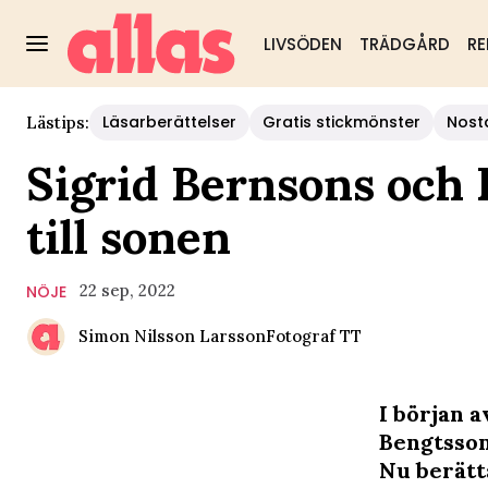
LIVSÖDEN
TRÄDGÅRD
RE
Läsarberättelser
Gratis stickmönster
Nost
Lästips:
Sigrid Bernsons och
till sonen
22 sep, 2022
NÖJE
Simon Nilsson Larsson
Fotograf
TT
I början 
Bengtssons
Nu berätt