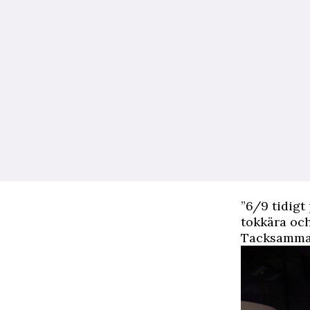
”6/9 tidigt
tokkära och
Tacksamma o