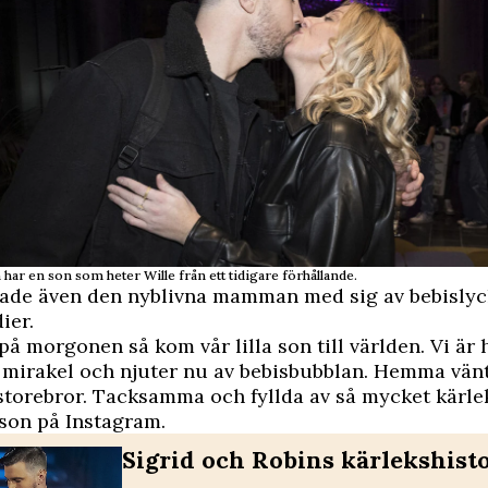
ar en son som heter Wille från ett tidigare förhållande.
elade även den nyblivna mamman med sig av bebisly
ier.
 på morgonen så kom vår lilla son till världen. Vi är 
la mirakel och njuter nu av bebisbubblan. Hemma vän
storebror. Tacksamma och fyllda av så mycket kärlek
son på Instagram.
Sigrid och Robins kärlekshist