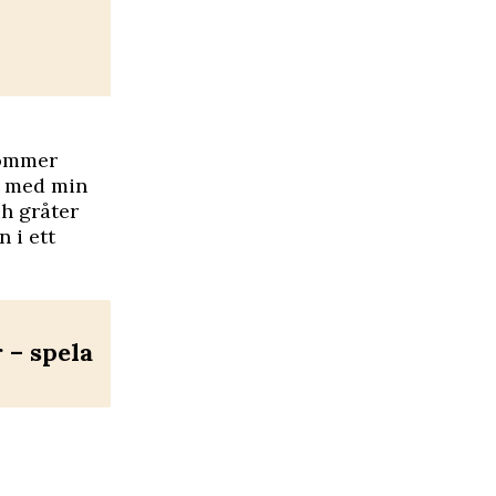
 kommer
a med min
h gråter
n i ett
– spela