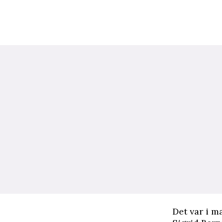
D
et var i m