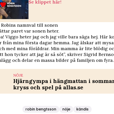
Se klippet här!
 Robins namnval till sonen
ttar paret var sonen heter.
pa! Viggo heter jag och jag ville bara säga hej. Här
r från mina första dagar hemma. Jag älskar att mys
ch med mina föräldrar. Min mamma är lite blödig oc
tt hon tycker att jag är så söt”, skriver Sigrid Bernso
nlägg
och delar en massa bilder på familjen om fyra.
NÖJE
Hjärngympa i hängmattan i sommar 
kryss och spel på allas.se
robin bengtsson
nöje
kändis