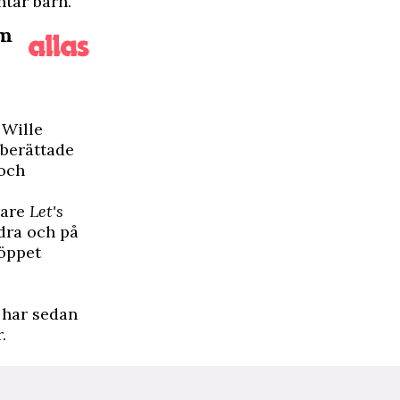
ntar barn.
om
 Wille
, berättade
 och
rare
Let's
ndra och på
 öppet
 har sedan
.