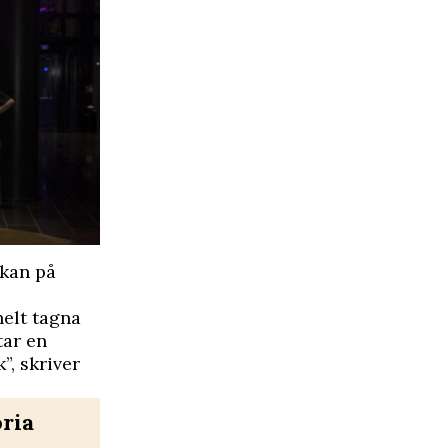
ckan på
helt tagna
tar en
”, skriver
oria