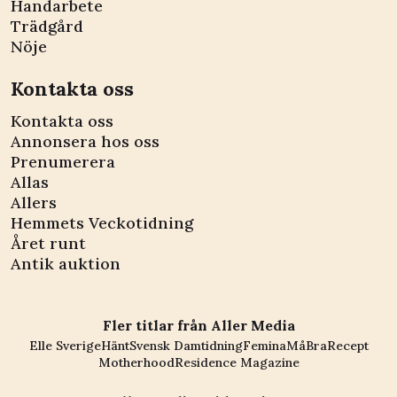
Handarbete
Trädgård
Nöje
Kontakta oss
Kontakta oss
Annonsera hos oss
Prenumerera
Allas
Allers
Hemmets Veckotidning
Året runt
Antik auktion
Fler titlar från Aller Media
Elle Sverige
Hänt
Svensk Damtidning
Femina
MåBra
Recept
Motherhood
Residence Magazine