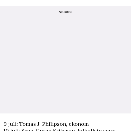
Annons
9 juli: Tomas J. Philipson, ekonom
10 juli: Sven-Göran Eriksson, fotbollstränare