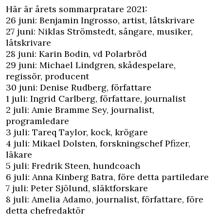
Här är årets sommarpratare 2021:
26 juni: Benjamin Ingrosso, artist, låtskrivare
27 juni: Niklas Strömstedt, sångare, musiker,
låtskrivare
28 juni: Karin Bodin, vd Polarbröd
29 juni: Michael Lindgren, skådespelare,
regissör, producent
30 juni: Denise Rudberg, författare
1 juli: Ingrid Carlberg, författare, journalist
2 juli: Amie Bramme Sey, journalist,
programledare
3 juli:
Tareq Taylor
, kock, krögare
4 juli: Mikael Dolsten, forskningschef Pfizer,
läkare
5 juli: Fredrik Steen, hundcoach
6 juli: Anna Kinberg Batra, före detta partiledare
7 juli: Peter Sjölund, släktforskare
8 juli: Amelia Adamo, journalist, författare, före
detta chefredaktör