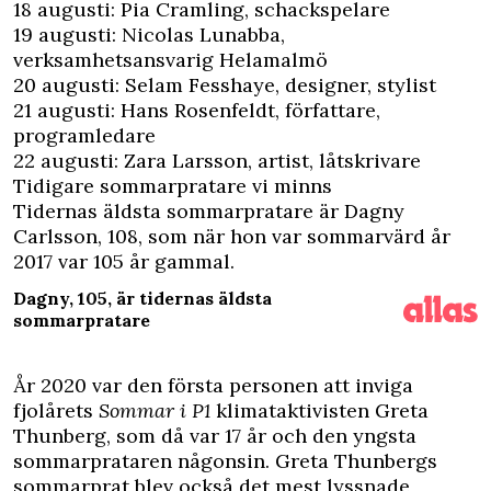
18 augusti: Pia Cramling, schackspelare
19 augusti: Nicolas Lunabba,
verksamhetsansvarig Helamalmö
20 augusti: Selam Fesshaye, designer, stylist
21 augusti: Hans Rosenfeldt, författare,
programledare
22 augusti: Zara Larsson, artist, låtskrivare
Tidigare sommarpratare vi minns
Tidernas äldsta sommarpratare är
Dagny
Carlsson
, 108, som när hon var sommarvärd år
2017 var 105 år gammal.
Dagny, 105, är tidernas äldsta
sommarpratare
År 2020 var den första personen att inviga
fjolårets
Sommar i P1
klimataktivisten Greta
Thunberg, som då var 17 år och den yngsta
sommarprataren någonsin. Greta Thunbergs
sommarprat blev också det mest lyssnade