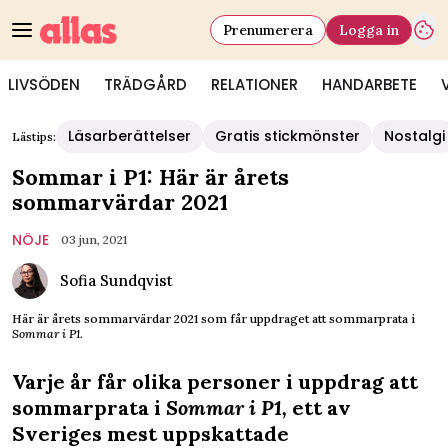
Prenumerera
Logga in
LIVSÖDEN
TRÄDGÅRD
RELATIONER
HANDARBETE
Läsarberättelser
Gratis stickmönster
Nostalgi
Lästips:
Sommar i P1: Här är årets
sommarvärdar 2021
NÖJE
03 jun, 2021
Sofia Sundqvist
Här är årets sommarvärdar 2021 som får uppdraget att sommarprata i
Sommar i P1.
Varje år får olika personer i uppdrag att
sommarprata i
Sommar i P1,
ett av
Sveriges mest uppskattade