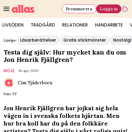
Prenumerera
Logga in
LIVSÖDEN
TRÄDGÅRD
RELATIONER
HANDARBETE
Läsarberättelser
Gratis stickmönster
Nostalgi
Lästips:
Testa dig själv: Hur mycket kan du om
Jon Henrik Fjällgren?
NÖJE
30 apr, 2020
Cim Tjäderborn
Foto: TT
Jon Henrik Fjällgren har jojkat sig hela
vägen in i svenska folkets hjärtan. Men
hur bra koll har du på den folkkäre
artisten? Testa dig själv i vårt roliga quiz!