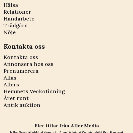
Hälsa
Relationer
Handarbete
Trädgård
Nöje
Kontakta oss
Kontakta oss
Annonsera hos oss
Prenumerera
Allas
Allers
Hemmets Veckotidning
Året runt
Antik auktion
Fler titlar från Aller Media
Elle Sverige
Hänt
Svensk Damtidning
Femina
MåBra
Recept