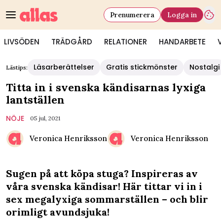
Prenumerera
Logga in
LIVSÖDEN
TRÄDGÅRD
RELATIONER
HANDARBETE
Läsarberättelser
Gratis stickmönster
Nostalgi
Lästips:
Titta in i svenska kändisarnas lyxiga
lantställen
NÖJE
05 jul, 2021
Veronica Henriksson
Veronica Henriksson
Sugen på att köpa stuga? Inspireras av
våra svenska kändisar! Här tittar vi in i
sex megalyxiga sommarställen – och blir
orimligt avundsjuka!