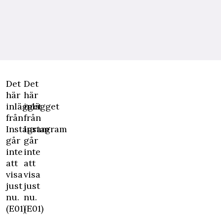
Det
Det
här
här
inlägget
inlägget
från
från
Instagram
Instagram
går
går
inte
inte
att
att
visa
visa
just
just
nu.
nu.
(E01)
(E01)