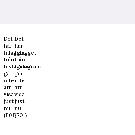
Det
Det
här
här
inlägget
inlägget
från
från
Instagram
Instagram
går
går
inte
inte
att
att
visa
visa
just
just
nu.
nu.
(E01)
(E01)