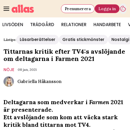
Prenumerera
Logga in
LIVSÖDEN
TRÄDGÅRD
RELATIONER
HANDARBETE
Läsarberättelser
Gratis stickmönster
Nostalgi
Lästips:
Tittarnas kritik efter TV4:s avslöjande
om deltagarna i Farmen 2021
NÖJE
08 jan, 2021
Gabriella Håkansson
Deltagarna som medverkar i
Farmen
2021
är presenterade.
Ett avslöjande som kom att väcka stark
kritik bland tittarna mot TV4.