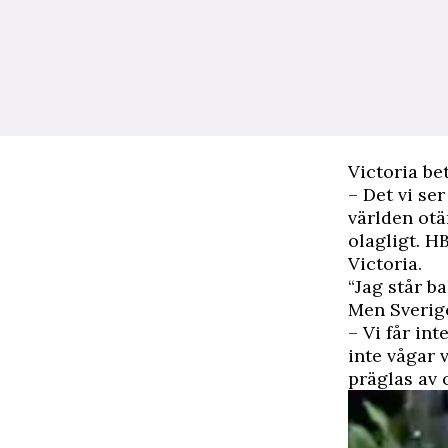
Victoria be
– Det vi ser
världen otä
olagligt.
HB
Victoria.
“Jag står b
Men Sverige 
– Vi får in
inte vågar 
präglas av 