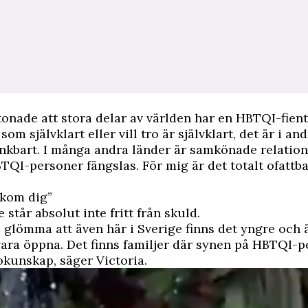
tonade att stora delar av världen har en HBTQI-fientl
 som självklart eller vill tro är självklart, det är i an
nkbart. I många andra länder är samkönade relation
TQI-personer fängslas. För mig är det totalt ofattba
akom dig”
står absolut inte fritt från skuld.
te glömma att även här i Sverige finns det yngre och
vara öppna. Det finns familjer där synen på HBTQI-
okunskap, säger Victoria.