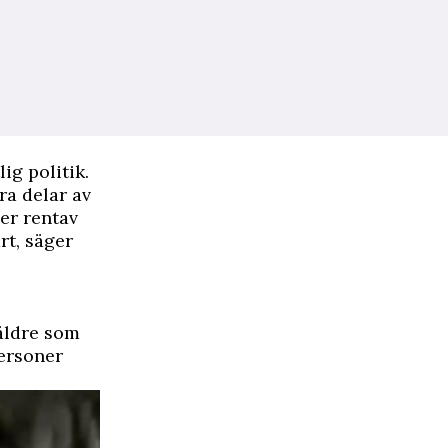
ig politik.
dra delar av
er rentav
rt, säger
 äldre som
personer