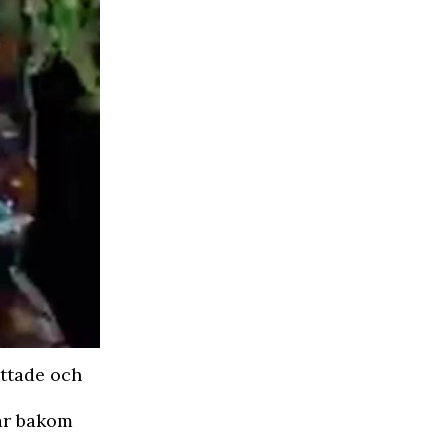
ittade och
tår bakom