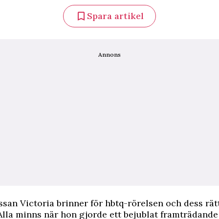
Spara artikel
Annons
san Victoria brinner för hbtq-rörelsen och dess rät
Alla minns när hon gjorde ett bejublat framträdand