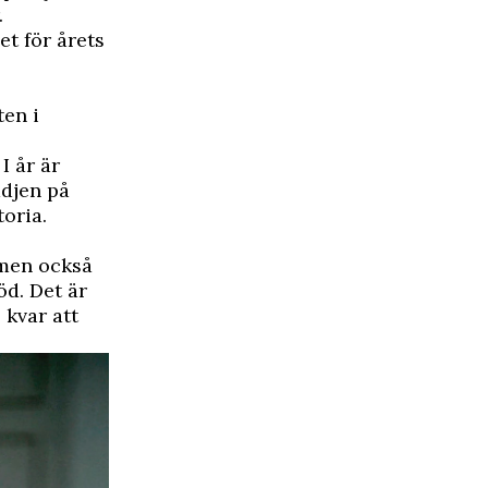
.
et för årets
ten i
I år är
ädjen på
toria.
 men också
öd. Det är
kvar att