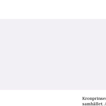
K
ronprinses
samhället. 