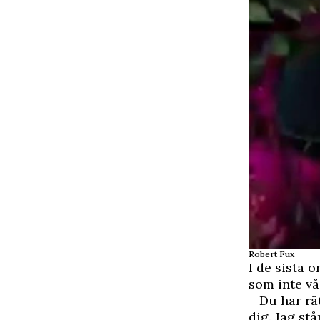
Robert Fux
I de sista o
som inte v
– Du har rä
dig. Jag st