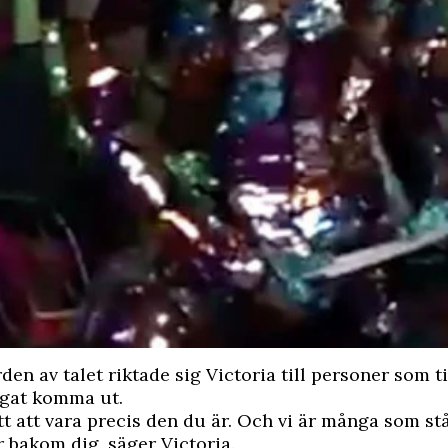
rden av talet riktade sig Victoria till personer som t
ågat komma ut.
tt att vara precis den du är. Och vi är många som s
år bakom dig, säger Victoria.