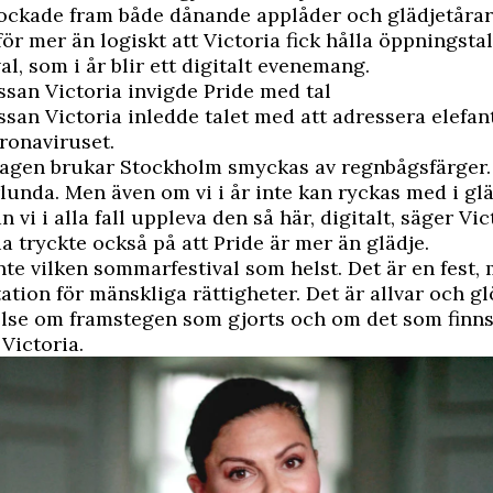
ockade fram både dånande applåder och glädjetårar
för mer än logiskt att Victoria fick hålla öppningstal
al, som i år blir ett digitalt evenemang.
san Victoria invigde Pride med tal
san Victoria inledde talet med att adressera elefan
ronaviruset.
agen brukar Stockholm smyckas av regnbågsfärger. 
lunda. Men även om vi i år inte kan ryckas med i gl
n vi i alla fall uppleva den så här, digitalt, säger Vic
a tryckte också på att Pride är mer än glädje.
inte vilken sommarfestival som helst. Det är en fest,
ation för mänskliga rättigheter. Det är allvar och gl
lse om framstegen som gjorts och om det som finns 
 Victoria.