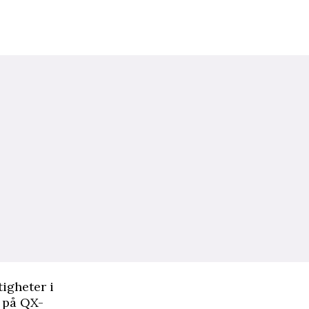
tigheter i
e på QX-