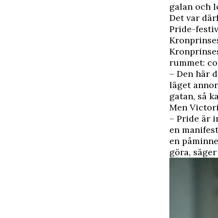
galan och l
Det var där
Pride-festiv
Kronprinses
Kronprinses
rummet: co
– Den här d
läget annor
gatan, så ka
Men Victori
– Pride är 
en manifest
en påminne
göra, säger