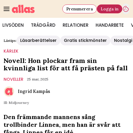
Prenumerera
Logga in
LIVSÖDEN
TRÄDGÅRD
RELATIONER
HANDARBETE
Läsarberättelser
Gratis stickmönster
Nostalgi
Lästips:
KÄRLEK
Novell: Hon plockar fram sin
kvinnliga list för att få prästen på fall
NOVELLER
25 mar, 2025
Ingrid Kampås
Ill: Midjourney
Den främmande mannens sång
trollbinder Linnea, men han är svår att
fånga. Linnea får en idé.