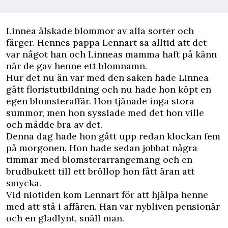
L
innea älskade blommor av alla sorter och
färger. Hennes pappa Lennart sa alltid att det
var något han och ­Linneas mamma haft på känn
när de gav ­henne ett blomnamn.
Hur det nu än var med den saken hade ­Linnea
gått floristutbildning och nu hade hon köpt en
egen blomsteraffär. Hon tjänade inga stora
summor, men hon sysslade med det hon ville
och mådde bra av det.
Denna dag hade hon gått upp redan klockan fem
på morgonen. Hon hade sedan jobbat några
timmar med blomsterarrangemang och en
brudbukett till ett bröllop hon fått äran att
smycka.
Vid niotiden kom Lennart för att hjälpa henne
med att stå i affären. Han var nybliven pensionär
och en gladlynt, snäll man.