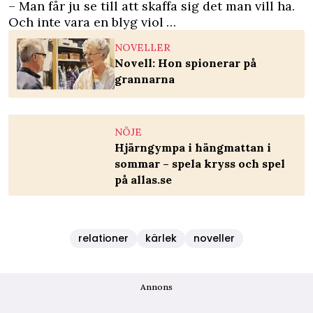
– Man får ju se till att skaffa sig det man vill ha.
Och inte vara en blyg viol …
NOVELLER
Novell: Hon spionerar på
grannarna
NÖJE
Hjärngympa i hängmattan i
sommar – spela kryss och spel
på allas.se
relationer
kärlek
noveller
Annons