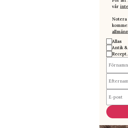
För att
vår
int
Notera 
kommer 
allmänn
Allas
Antik &
Recept.
Förnamn
Efterna
E-post