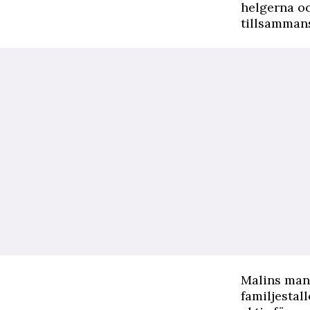
helgerna oc
tillsammans
Malins man 
familjestal