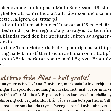
onbedövande muller gasar Malin Bengtsson, 49, sin
kel för att kontrollera att allt låter som det ska, 
ette Hallgren, 44, tittar på.
is bytt luftfilter på hennes Husqvarna 125 cc och är 
n testrunda på den regnblöta grusvägen. Doften frå
 blandas med den lite stickande lukten av avgaser
ensin.
startade Team Motogirls hade jag aldrig ens suttit p
 Jag hade bara stått vid sidan av banan och tittat p
 son körde, berättar Anette med hög röst för att ö
t.
etsbrev från Allas – helt gratis!
 samtycker och vill gärna få nyheter, marknadsföring, erbjud
ingar till specialevenemang inom skönhet, mat, resor mm. vi
ms från Aller Media AB. E-post och sms kan också innehålla n
sföring och erbjudanden från våra samarbetspartners. Vill d
-post eller sms kan du trycka "Avregistrera" i nyhetsbrevet e