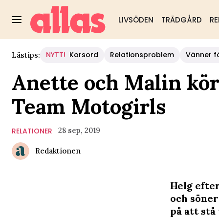
LIVSÖDEN
TRÄDGÅRD
RE
NYTT!
Korsord
Relationsproblem
Vänner fö
Lästips:
Anette och Malin kör
Team Motogirls
28 sep, 2019
RELATIONER
Redaktionen
Helg efte
och söner 
på att stå