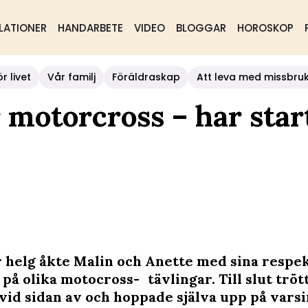
LATIONER
HANDARBETE
VIDEO
BLOGGAR
HOROSKOP
r livet
Vår familj
Föräldraskap
Att leva med missbru
 motorcross – har star
r helg åkte Malin och Anette med sina respe
på olika motocross- tävlingar. Till slut trö
 vid sidan av och hoppade själva upp på varsi