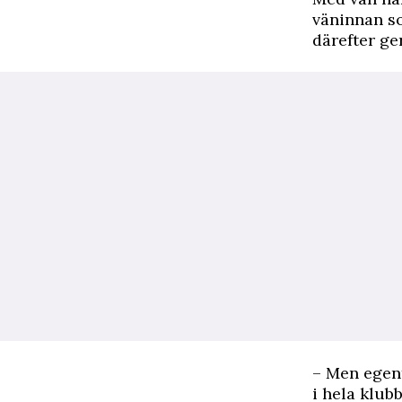
väninnan so
därefter ge
– Men egent
i hela klub