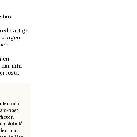
medan
redo att ge
n skogen
 och
å en
å när min
verrösta
anden och
a e-post
yheter,
u sluta få
ller sms.