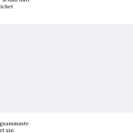
icket
långsammaste
rt sin