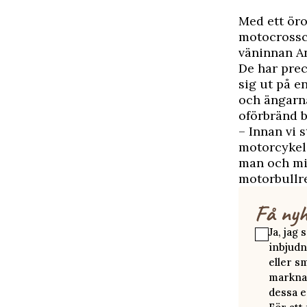
M
ed ett ör
motocrosscy
väninnan An
De har prec
sig ut på e
och ängarna
oförbränd b
– Innan vi 
motorcykel.
man och min
motorbullre
Få nyh
Ja, jag
inbjudn
eller s
marknad
dessa e