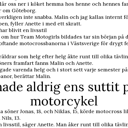
lår oss ner i köket hemma hos henne och hennes fam
r om Göteborg.
 verkligen inte snabba. Malin och jag kallas internt f
en, fyller Anette i med ett skratt.
r blivit en livsstil
 om hur Team Motogirls bildades tar sin början på d
ftande motocrossbanorna i Västsverige för drygt f
äldrar som helg efter helg åkte runt till olika tävlin
söners framfart fanns Malin och Anette.
ingade varenda helg och i stort sett varje semester på
nor, berättar Malin.
hade aldrig ens suttit 
motorcykel
 söner Jonas, 18, och Niklas, 15, körde motocross l
Nils, 13.
n livsstil, säger Anette. Man åker runt till olika tävl