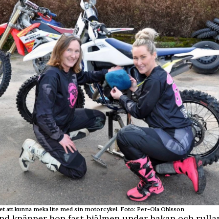
det att kunna meka lite med sin motorcykel. Foto: Per-Ola Ohlsson
d knäpper hon fast hjälmen under hakan och rullar