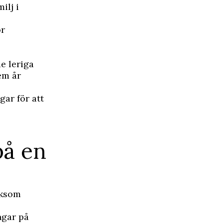
ilj i
ör
e leriga
em år
gar för att
på en
iksom
ingar på