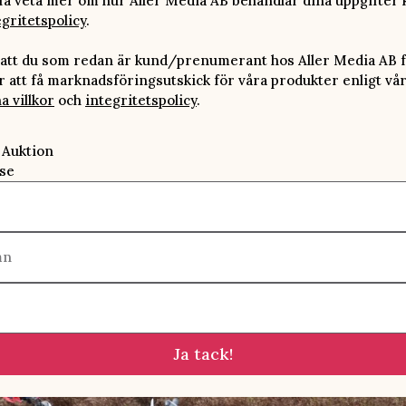
 få veta mer om hur Aller Media AB behandlar dina uppgifter 
egritetspolicy
.
att du som redan är kund/prenumerant hos Aller Media AB f
att få marknadsföringsutskick för våra produkter enligt vå
a villkor
och
integritetspolicy
.
 Auktion
se
mn
Ja tack!