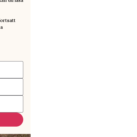
kan du läsa
ortsatt
ra