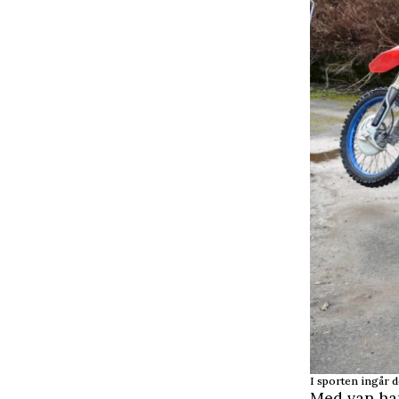
I sporten ingår 
Med van han