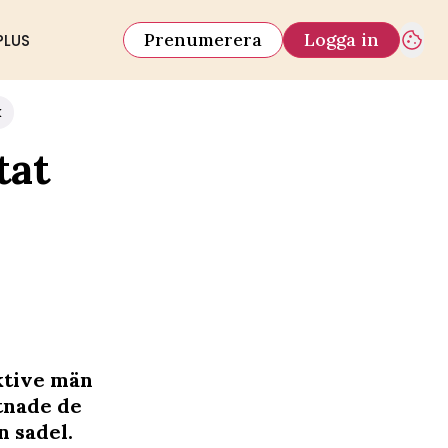
Prenumerera
Logga in
PLUS
k
tat
ktive män
ttnade de
n sadel.