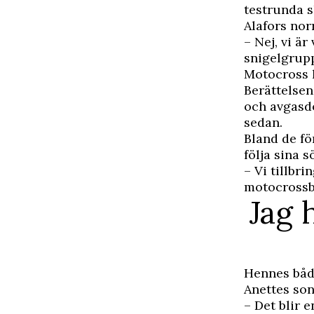
testrunda s
Alafors nor
– Nej, vi är
snigelgrupp
Motocross ha
Berättelsen
och avgasdo
sedan.
Bland de för
följa sina 
– Vi tillbr
motocrossba
Jag 
Hennes båda
Anettes son 
– Det blir e