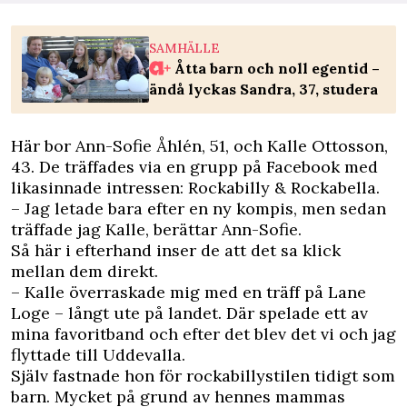
SAMHÄLLE
Åtta barn och noll egentid –
ändå lyckas Sandra, 37, studera
Här bor Ann-Sofie Åhlén, 51, och Kalle Ottosson,
43. De träffades via en grupp på Facebook med
likasinnade intressen: Rockabilly & Rockabella.
– Jag letade bara efter en ny kompis, men sedan
träffade jag Kalle, berättar Ann-Sofie.
Så här i efterhand inser de att det sa klick
mellan dem direkt.
– Kalle överraskade mig med en träff på Lane
Loge – långt ute på landet. Där spelade ett av
mina favoritband och efter det blev det vi och jag
flyttade till Uddevalla.
Själv fastnade hon för rockabillystilen tidigt som
barn. Mycket på grund av hennes mammas