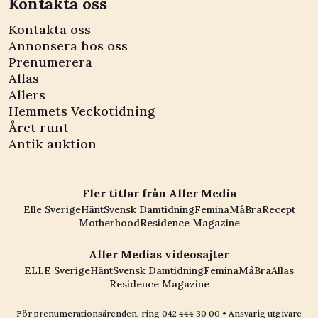
Kontakta oss
Kontakta oss
Annonsera hos oss
Prenumerera
Allas
Allers
Hemmets Veckotidning
Året runt
Antik auktion
Fler titlar från Aller Media
Elle Sverige
Hänt
Svensk Damtidning
Femina
MåBra
Recept
Motherhood
Residence Magazine
Aller Medias videosajter
ELLE Sverige
Hänt
Svensk Damtidning
Femina
MåBra
Allas
Residence Magazine
För prenumerationsärenden, ring
042 444 30 00
• Ansvarig utgivare