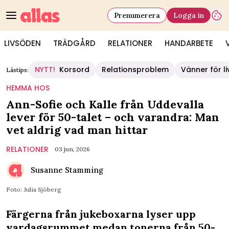
Prenumerera
Logga in
LIVSÖDEN
TRÄDGÅRD
RELATIONER
HANDARBETE
NYTT!
Korsord
Relationsproblem
Vänner för li
Lästips:
HEMMA HOS
Ann-Sofie och Kalle från Uddevalla
lever för 50-talet – och varandra: Man
vet aldrig vad man hittar
RELATIONER
03 jun, 2026
Susanne Stamming
Foto: Julia Sjöberg
Färgerna från jukeboxarna lyser upp
vardagsrummet medan tonerna från 50-