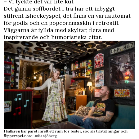
– Vi tyckte det var lite kul.
Det gamla soffbordet i trä har ett inbyggt
stilrent ishockeyspel, det finns en varuautomat
för godis och en popcornmaskin i retrostil.
Väggarna är fyllda med skyltar, flera med
inspirerande och humoristiska citat.
I källaren har paret inrett ett rum för fester, sociala tillställningar och
flipperspel.
Foto: Julia Sjöberg