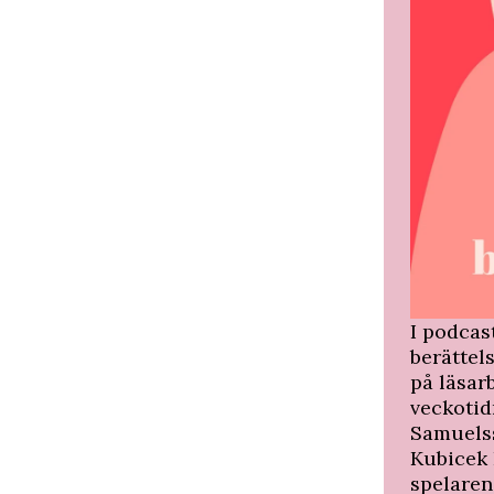
I podca
berättel
på läsar
veckotid
Samuelss
Kubicek 
spelaren