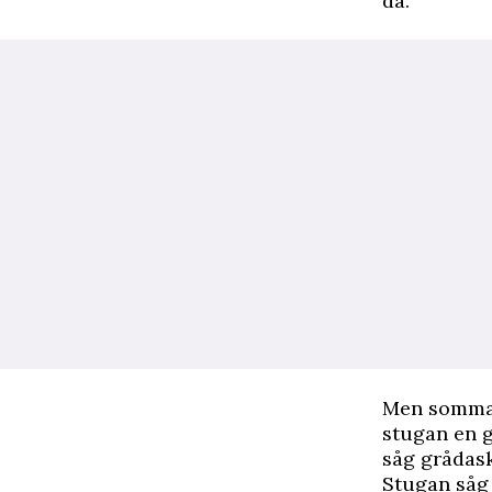
då.
Men sommare
stugan en gå
såg grådask
Stugan såg 