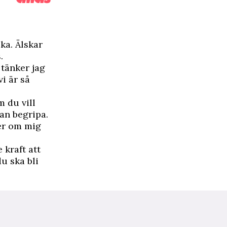
ska. Älskar
.
 tänker jag
vi är så
m du vill
an begripa.
ker om mig
 kraft att
du ska bli