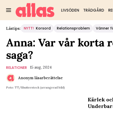
LIVSÖDEN
TRÄDGÅRD
RE
NYTT!
Korsord
Relationsproblem
Vänner fö
Lästips:
Anna: Var vår korta 
saga?
15 aug, 2024
RELATIONER
Anonym läsarberättelse
Foto: TT/Shutterstock (arrangerad bild)
Kärlek och
Underbara