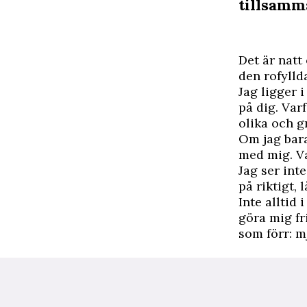
tillsamm
D
et är natt
den rofylld
Jag ligger 
på dig. Varf
olika och gr
Om jag bara
med mig. Va
Jag ser int
på riktigt,
Inte alltid
göra mig fr
som förr: m