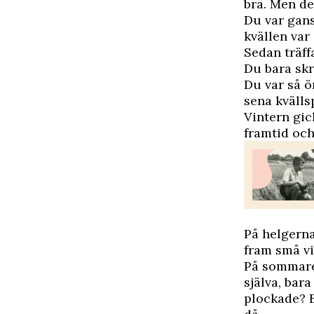
bra. Men de
Du var gans
kvällen var
Sedan träffa
Du bara skr
Du var så ö
sena kväll
Vintern gic
framtid och 
På helgerna
fram små vi
På sommaren
själva, bar
plockade? E