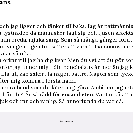
ans
 och jag ligger och tänker tillbaka. Jag är nattmänni
a tystnaden då människor lagt sig och ljusen släckts
i min breda, mjuka säng. Som så många gånger förut
ör vi egentligen fortsätter att vara tillsammans när 
älar så ofta.
 orkar vill jag ha dig kvar. Men du vet att du gör so
rför jag finner mig i din nonchalans är mer än jag k
e illa ut, kan säkert få någon bättre. Någon som tyc
 låter mig komma i första hand.
 i andra hand som du låter mig göra. Ändå har jag inte
i från dig. Är så rädd för ensamheten. Väntar på att 
juk och rar och vänlig. Så annorlunda du var då.
Annons