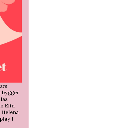
ors
n bygger
dias
n Elin
n Helena
play i