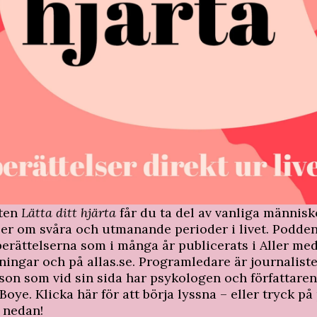
sten
Lätta ditt hjärta
får du ta del av vanliga människ
ser om svåra och utmanande perioder i livet. Podde
berättelserna som i många år publicerats i Aller me
ningar och på allas.se. Programledare är journaliste
on som vid sin sida har psykologen och författare
Boye. Klicka
här
för att börja lyssna – eller tryck på 
 nedan!