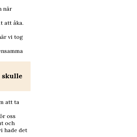
n när
t att åka.
är vi tog
emensamma
 skulle
m att ta
för oss
ut och
vi hade det