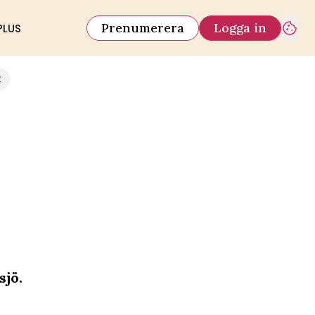
Prenumerera
Logga in
PLUS
k
sjö.