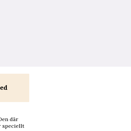
med
 Den där
r speciellt