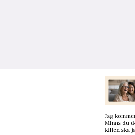
Jag kommer
Minns du de
killen ska j