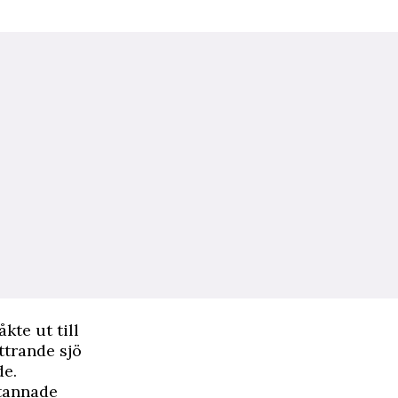
kte ut till
ittrande sjö
de.
stannade