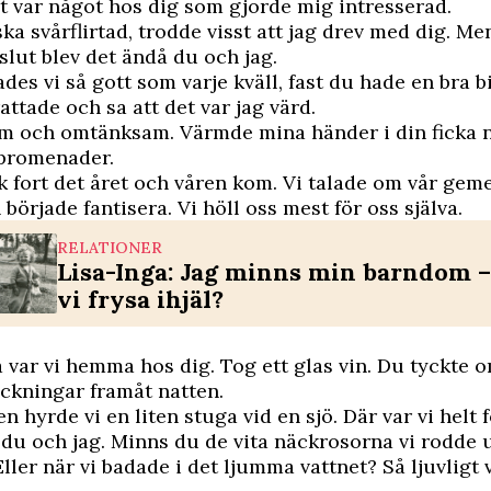
t var något hos dig som gjorde mig intresserad.
ka svårflirtad, trodde visst att jag drev med dig. Me
 slut blev det ändå du och jag.
des vi så gott som varje kväll, fast du hade en bra bi
attade och sa att det var jag värd.
m och omtänksam. Värmde mina händer i din ficka n
spromenader.
k fort det året och våren kom. Vi talade om vår g
började fantisera. Vi höll oss mest för oss själva.
RELATIONER
Lisa-Inga: Jag minns min barndom –
vi frysa ihjäl?
 var vi hemma hos dig. Tog ett glas vin. Du tyckte o
ckningar framåt natten.
 hyrde vi en liten stuga vid en sjö. Där var vi helt 
a du och jag. Minns du de vita näckrosorna vi rodde 
ller när vi badade i det ljumma vattnet? Så ljuvligt 