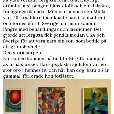
drömliv med pengar, tjänstefolk och en älskvärd,
framgångsrik make. Men när hennes son Micke
var i 18-årsåldern insjuknade han i schizofreni
och fördes då till Sverige, där man kommit
längre med behandlingar och mediciner. Det
gjorde att Birgitta fick pendla mellan USA och
Sverige för att vara nära sin son, som bodde på
ett gruppboende.
Den stora sorgen
När sonen kommer på tal blir Birgitta dämpad,
axlarna sjunker. Hans psykiska sjukdom var en
stor oro i hennes liv och när han dog, bara 35 år
gammal, förlorade hon fotfästet.