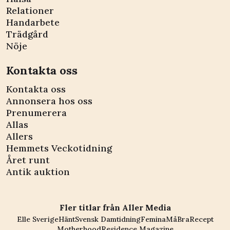
Relationer
Handarbete
Trädgård
Nöje
Kontakta oss
Kontakta oss
Annonsera hos oss
Prenumerera
Allas
Allers
Hemmets Veckotidning
Året runt
Antik auktion
Fler titlar från Aller Media
Elle Sverige
Hänt
Svensk Damtidning
Femina
MåBra
Recept
Motherhood
Residence Magazine