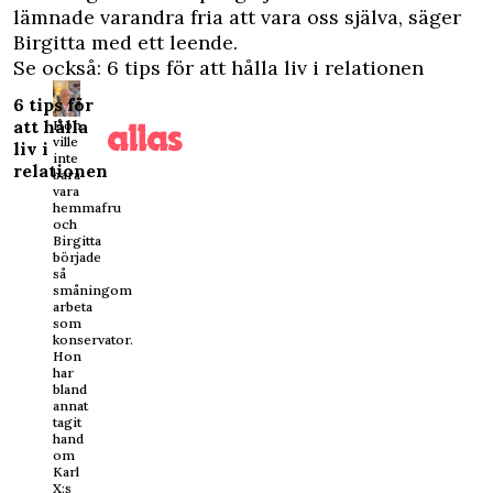
lämnade varandra fria att vara oss själva, säger
Birgitta med ett leende.
Se också: 6 tips för att hålla liv i relationen
6 tips för
att hålla
Hon
ville
liv i
inte
relationen
bara
vara
hemmafru
och
Birgitta
började
så
småningom
arbeta
som
konservator.
Hon
har
bland
annat
tagit
hand
om
Karl
X:s