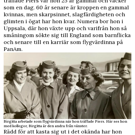
träffade Piers var hon 25 år gammal och vacker
som en dag. 60 år senare är kroppen en gammal
kvinnas, men skarpsinnet, slagfärdigheten och
glimten i ögat har hon kvar. Numera bor hon i
Uppsala, där hon växte upp och varifrån hon så
småningom sökte sig till England som barnflicka
och senare till en karriär som flygvärdinna på
PanAm.
Birgitta arbetade som flygvärdinna när hon träffade Piers. Här ses hon
med kollegor, Birgitta är den andra från vänster.
Rädd för att kasta sig ut i det okända har hon