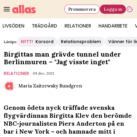
Prenumerera
Logga in
LIVSÖDEN
TRÄDGÅRD
RELATIONER
HANDARBETE
NYTT!
Korsord
Relationsproblem
Vänner för li
Lästips:
Birgittas man grävde tunnel under
Berlinmuren – "Jag visste inget"
RELATIONER
09 dec, 2021
Maria Zaitzewsky Rundgren
Genom ödets nyck träffade svenska
flygvärdinnan Birgitta Klev den berömde
NBC-journalisten Piers Anderton på en
bar i New York – och hamnade mitt i