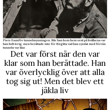
Piers framför tunnelmynningen. När han kom hem sent på kvällarna var
han helt lerig, men berättade inte för Birgitta vad han sysslat med förrän
tunneln var klar.
Det var först när den var
klar som han berättade. Han
var överlycklig över att alla
tog sig ut! Men det blev ett
jäkla liv