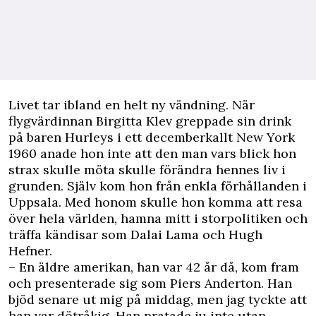
L
ivet tar ibland en helt ny vändning. När
flygvärdinnan Birgitta Klev greppade sin drink
på baren Hurleys i ett decemberkallt New York
1960 anade hon inte att den man vars blick hon
strax skulle möta skulle förändra hennes liv i
grunden. Själv kom hon från enkla förhållanden i
Uppsala. Med honom skulle hon komma att resa
över hela världen, hamna mitt i storpolitiken och
träffa kändisar som Dalai Lama och Hugh
Hefner.
– En äldre amerikan, han var 42 år då, kom fram
och presenterade sig som Piers Anderton. Han
bjöd senare ut mig på middag, men jag tyckte att
han var dötråkig. Han pratade ju inte utan