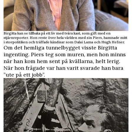
Birgitta kan se tillbaka på ett liv med tvära kast, som gift med en
stjärnreporter. Hon reste över hela världen med sin Piers, hamnade mitt
i storpolitiken och träffade kändisar som Dalai Lama och Hugh Hefner.
Om det hemliga tunnelbygget visste Birgitta
ingenting. Piers teg som muren, men hon minns
när han kom hem sent på kvällarna, helt lerig.
När hon frågade var han varit svarade han bara
”ute på ett jobb”.