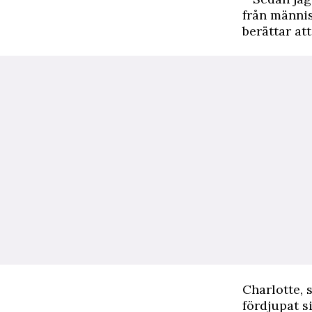
från männis
berättar at
Charlotte, 
fördjupat s