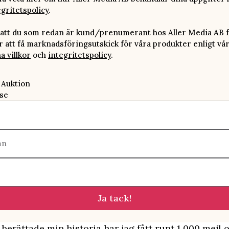
egritetspolicy
.
att du som redan är kund/prenumerant hos Aller Media AB f
att få marknadsföringsutskick för våra produkter enligt vå
a villkor
och
integritetspolicy
.
 Auktion
se
mn
Ja tack!
 berättade min historia har jag fått runt 1 000 mejl 