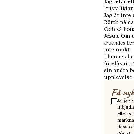
Jag letar e
kristallklar
Jag är inte
Rörth på d
Och så konst
Jesus. Om d
troendes ber
Inte unikt
I hennes he
föreläsning
sin andra b
upplevelse 
Få nyh
Ja, jag
inbjudn
eller s
marknad
dessa e
För att