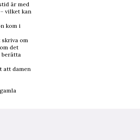
stid är med
– vilket kan
on kom i
t skriva om
kom det
 berätta
st att damen
r gamla