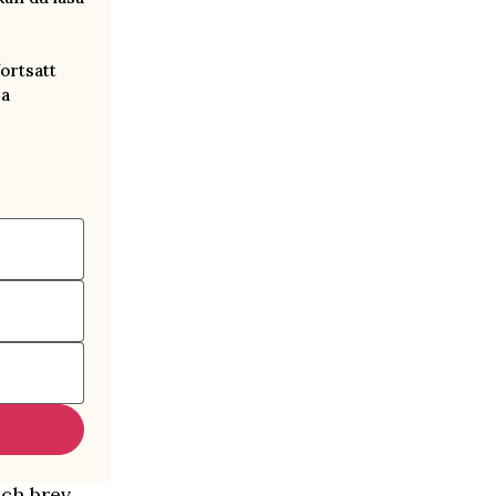
ortsatt
ra
och brev