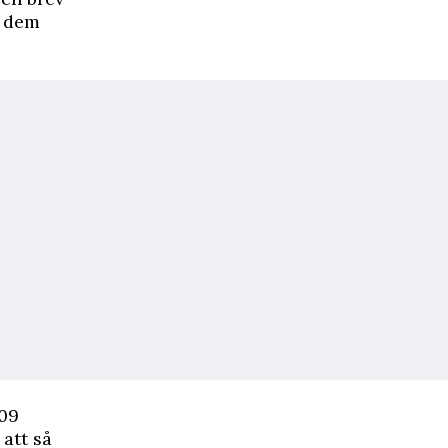
v dem
009
 att så