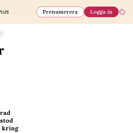
Prenumerera
Logga in
PLUS
k
r
 rad
 stod
t kring