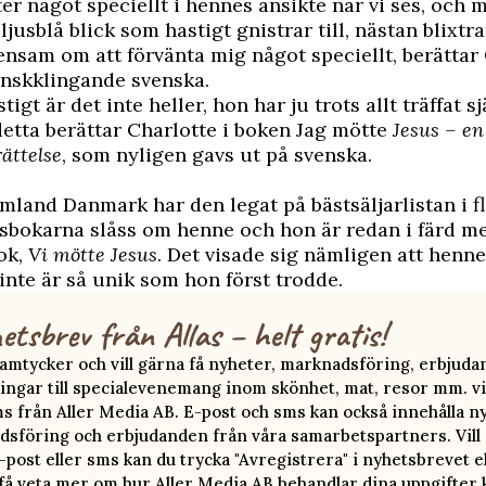
fter något speciellt i hennes ansikte när vi ses, och 
 ljusblå blick som hastigt gnistrar till, nästan blixtra
 ensam om att förvänta mig något speciellt, berättar
anskklingande svenska.
igt är det inte heller, hon har ju trots allt träffat s
etta berättar Charlotte i boken Jag mötte
Jesus – en
ättelse
, som nyligen gavs ut på svenska.
mland Danmark har den legat på bästsäljarlistan i fl
sbokarna slåss om henne och hon är redan i färd me
ok,
Vi mötte Jesus
. Det visade sig nämligen att henn
inte är så unik som hon först trodde.
etsbrev från Allas – helt gratis!
 samtycker och vill gärna få nyheter, marknadsföring, erbjud
ingar till specialevenemang inom skönhet, mat, resor mm. vi
ms från Aller Media AB. E-post och sms kan också innehålla n
sföring och erbjudanden från våra samarbetspartners. Vill d
-post eller sms kan du trycka "Avregistrera" i nyhetsbrevet e
 få veta mer om hur Aller Media AB behandlar dina uppgifter 