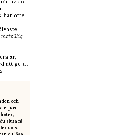
möts av en
r.
 Charlotte
jälvaste
 motvillig
era år,
d att ge ut
es
anden och
a e-post
yheter,
u sluta få
ller sms.
kan du läsa