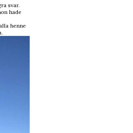
ra svar.
 hon hade
alla henne
m.