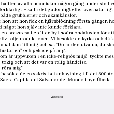
älften av alla människor någon gång under sin liv
örklarligt – kalla det gudomligt eller övernaturligt 
 både grubblerier och skamkänslor.
e hon att hon fick en hjärnblödning första gången h
 något hon själv inte kunde förklara.
å en pressresa i en liten by i södra Andalusien för at
oliv- oljeproduktionen. Vi besökte en kyrka och då 
mal dam till mig och sa: ”Du är den utvalda, du ska
 historien” och pekade på mig.
som är uppvuxen i en icke-religiös miljö, tyckte me
e tokig och att det var en rolig händelse.
 röra mig”
 besökte de en sakristia i anknytning till det 500 å
 Sacra Capilla del Salvador del Mundo i byn Úbeda.
Annons