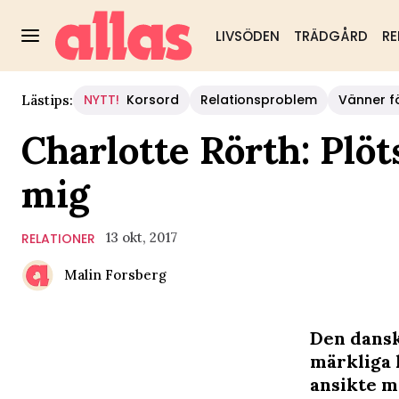
LIVSÖDEN
TRÄDGÅRD
RE
NYTT!
Korsord
Relationsproblem
Vänner fö
Lästips:
Charlotte Rörth: Plöt
mig
13 okt, 2017
RELATIONER
Malin Forsberg
Den dansk
märkliga 
ansikte m