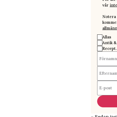
vår
int
Notera 
kommer 
allmänn
Allas
Antik &
Recept.
Förnamn
Efterna
E-post
– Sedan jag