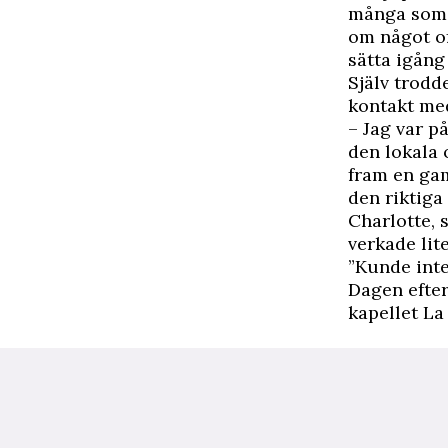
många som h
om något of
sätta igång
Själv trodd
kontakt med
– Jag var p
den lokala 
fram en gam
den riktiga
Charlotte, 
verkade lit
”Kunde inte
Dagen efter
kapellet La