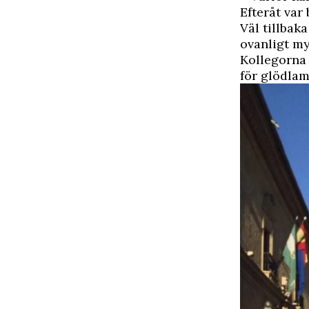
Efteråt var
Väl tillbak
ovanligt my
Kollegorna 
för glödlam