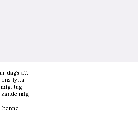
ar dags att
 ens lyfta
 mig. Jag
g kände mig
å henne