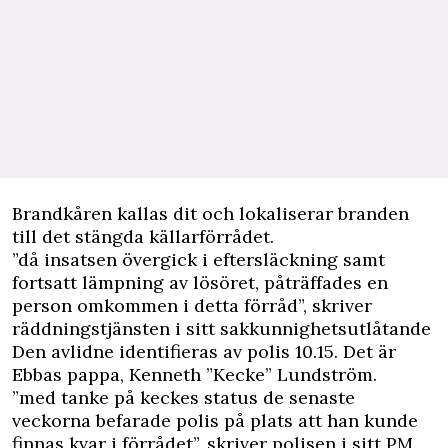
Brandkåren kallas dit och lokaliserar branden
till det stängda källarförrådet.
”då insatsen övergick i eftersläckning samt
fortsatt lämpning av lösöret, påträffades en
person omkommen i detta förråd”, skriver
räddningstjänsten i sitt sakkunnighetsutlåtande
Den avlidne identifieras av polis 10.15. Det är
Ebbas pappa, Kenneth ”Kecke” Lundström.
”med tanke på keckes status de senaste
veckorna befarade polis på plats att han kunde
finnas kvar i förrådet”, skriver polisen i sitt PM.