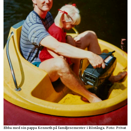
Ebba med sin pappa Kenneth på familjesemester i Röstånga. Foto: Privat