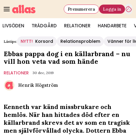
Prenumerera
Logga in
LIVSÖDEN
TRÄDGÅRD
RELATIONER
HANDARBETE
NYTT!
Korsord
Relationsproblem
Vänner för li
Lästips:
Ebbas pappa dog i en källarbrand – nu
vill hon veta vad som hände
RELATIONER
30 dec, 2019
Henrik Högström
Kenneth var känd missbrukare och
hemlös. När han hittades död efter en
källarbrand skrevs det av som en tragisk
men självförvållad olycka. Dottern Ebba