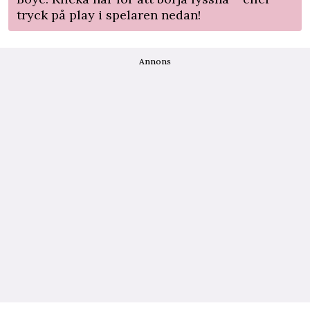
tryck på play i spelaren nedan!
Annons