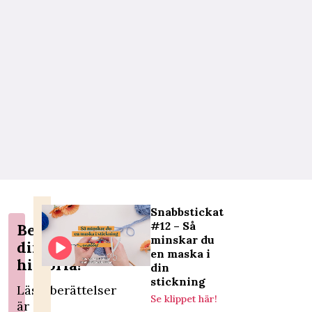
Snabbstickat
#12 – Så
Berätta
minskar du
din
en maska i
historia!
din
stickning
Läsarberättelser
Se klippet här!
är