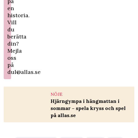
på
en
historia.
Vill
du
berätta
din?
Mejla
oss
på
dul@allas.se
NÖJE
Hjärngympa i hängmattan i
sommar – spela kryss och spel
på allas.se