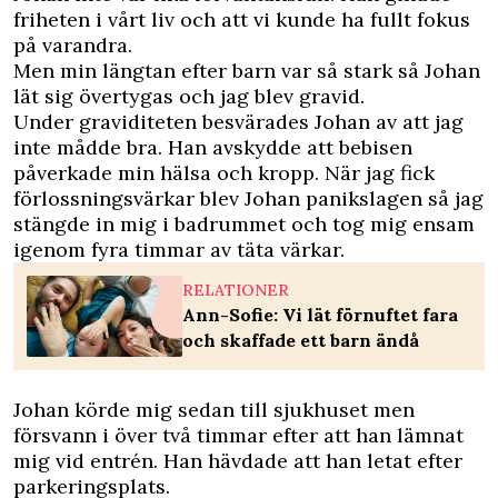
friheten i vårt liv och att vi kunde ha fullt fokus
på varandra.
Men min längtan efter barn var så stark så Johan
lät sig övertygas och jag blev gravid.
Under graviditeten besvärades Johan av att jag
inte mådde bra. Han avskydde att bebisen
påverkade min hälsa och kropp. När jag fick
förlossningsvärkar blev Johan panikslagen så jag
stängde in mig i badrummet och tog mig ensam
igenom fyra timmar av täta värkar.
RELATIONER
Ann-Sofie: Vi lät förnuftet fara
och skaffade ett barn ändå
Johan körde mig sedan till sjukhuset men
försvann i över två timmar efter att han lämnat
mig vid entrén. Han hävdade att han letat efter
parkeringsplats.