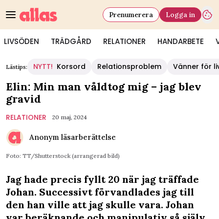
Prenumerera
Logga in
LIVSÖDEN
TRÄDGÅRD
RELATIONER
HANDARBETE
NYTT!
Korsord
Relationsproblem
Vänner för li
Lästips:
Elin: Min man våldtog mig – jag blev
gravid
RELATIONER
20 maj, 2024
Anonym läsarberättelse
Foto: TT/Shutterstock (arrangerad bild)
Jag hade precis fyllt 20 när jag träffade
Johan. Successivt förvandlades jag till
den han ville att jag skulle vara. Johan
var beräknande och manipulativ så själv