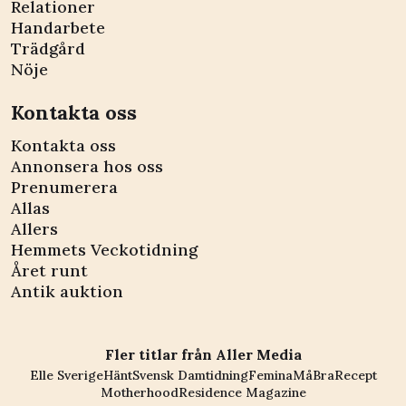
Relationer
Handarbete
Trädgård
Nöje
Kontakta oss
Kontakta oss
Annonsera hos oss
Prenumerera
Allas
Allers
Hemmets Veckotidning
Året runt
Antik auktion
Fler titlar från Aller Media
Elle Sverige
Hänt
Svensk Damtidning
Femina
MåBra
Recept
Motherhood
Residence Magazine