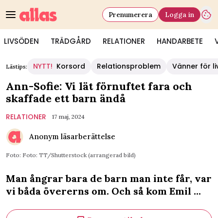
Prenumerera
Logga in
LIVSÖDEN
TRÄDGÅRD
RELATIONER
HANDARBETE
NYTT!
Korsord
Relationsproblem
Vänner för li
Lästips:
Ann-Sofie: Vi lät förnuftet fara och
skaffade ett barn ändå
RELATIONER
17 maj, 2024
Anonym läsarberättelse
Foto: Foto: TT/Shutterstock (arrangerad bild)
Man ångrar bara de barn man inte får, var
vi båda övererns om. Och så kom Emil ...