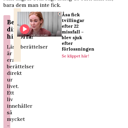
bara dem man inte fick.
Åsa fick
tvillingar
Berätta
efter 22
din
missfall –
historia!
blev sjuk
efter
Läsarberättelser
förlossningen
är
Se klippet här!
era
berättelser
direkt
ur
livet.
Ett
liv
innehåller
så
mycket
–