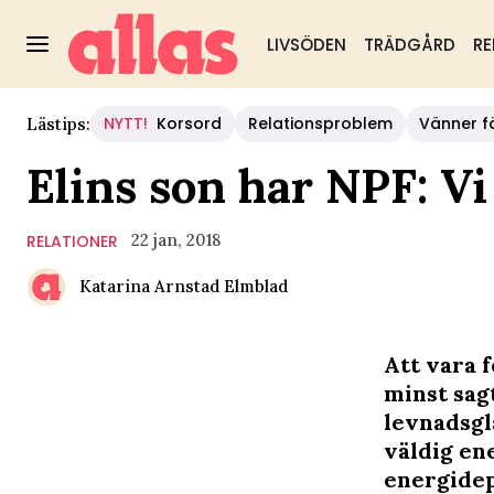
LIVSÖDEN
TRÄDGÅRD
RE
NYTT!
Korsord
Relationsproblem
Vänner fö
Lästips:
Elins son har NPF: Vi
22 jan, 2018
RELATIONER
Katarina Arnstad Elmblad
Att vara f
minst sagt
levnadsgl
väldig ene
energidep