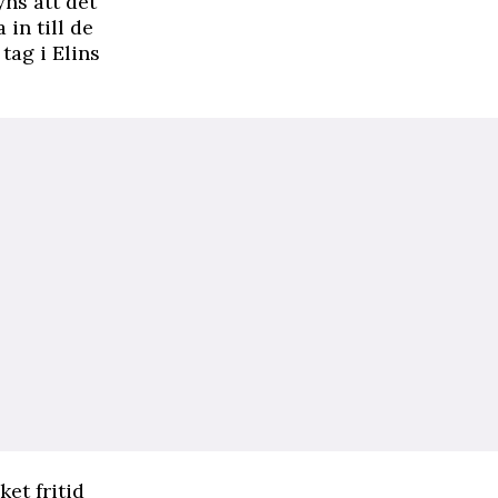
yns att det
 in till de
tag i Elins
et fritid