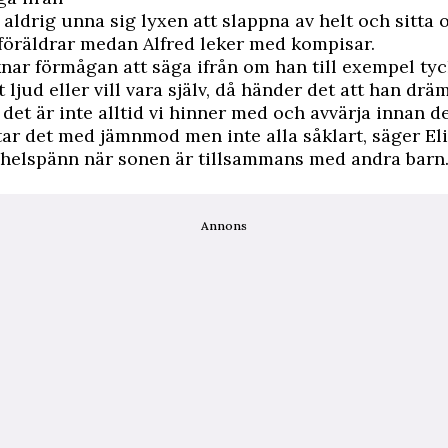
aldrig unna sig lyxen att slappna av helt och sitta o
föräldrar medan Alfred leker med kompisar.
knar förmågan att säga ifrån om han till exempel tyc
t ljud eller vill vara själv, då händer det att han drä
det är inte alltid vi hinner med och avvärja innan de
tar det med jämnmod men inte alla såklart, säger El
å helspänn när sonen är tillsammans med andra barn
Annons