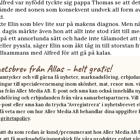
lfred var nyfödd tyckte sig pappa Thomas se att det
tämde med sonen som konsekvent undvek all form a
t.
ckte Elin som blev lite sur på makens diagnos. Men nä
a dagis märkte även hon att allt inte stod rätt till m
 på ett annorlunda sätt och hade inte tålamodet att 
ller pyssla, säger Elin som åkt tåg in till storstan f
illsammans med Alfred
för att gå på kalas
.
etsbrev från Allas – helt gratis!
 samtycker och vill gärna få nyheter, marknadsföring, erbjud
ingar till specialevenemang inom skönhet, mat, resor mm. vi
ms från Aller Media AB. E-post och sms kan också innehålla n
sföring och erbjudanden från våra samarbetspartners. Vill d
-post eller sms kan du trycka "Avregistrera" i nyhetsbrevet e
 få veta mer om hur Aller Media AB behandlar dina uppgifter 
egritetspolicy
.
att du som redan är kund/prenumerant hos Aller Media AB f
att få marknadsföringsutskick för våra produkter enligt vå