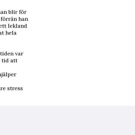
an blir för
 förrän han
 ett lekland
at hela
 tiden var
tid att
hjälper
re stress