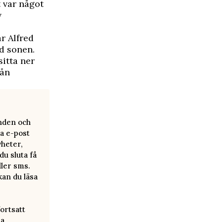
 var något
v
r Alfred
ed sonen.
sitta ner
rån
anden och
a e-post
yheter,
u sluta få
ller sms.
kan du läsa
ortsatt
ra