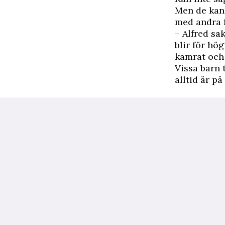
Men de kan 
med andra 
– Alfred sa
blir för hög
kamrat och 
Vissa barn 
alltid är p