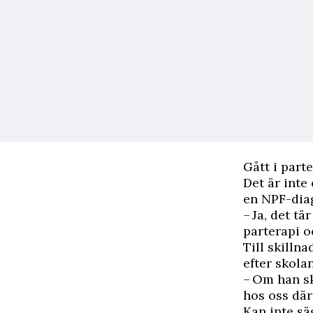
Gått i part
Det är inte 
en NPF-diag
– Ja, det tä
parterapi oc
Till skilln
efter skola
– Om han sk
hos oss där
Kan inte sä