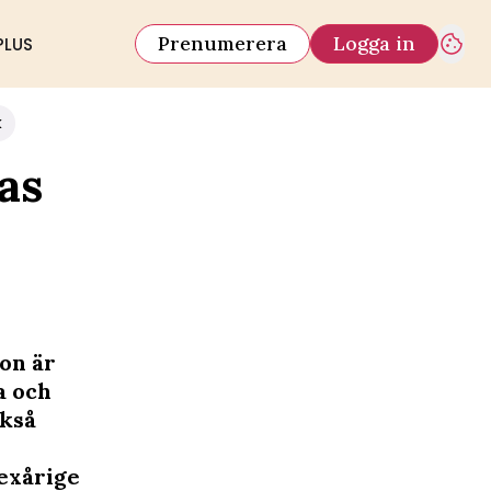
Prenumerera
Logga in
PLUS
k
las
ion är
a och
ckså
sexårige