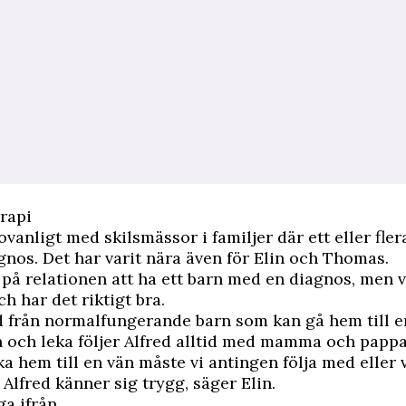
erapi
ovanligt med skilsmässor i familjer där ett eller fler
nos. Det har varit nära även för Elin och Thomas.
r på relationen att ha ett barn med en diagnos, men vi
h har det riktigt bra.
ad från normalfungerande barn som kan gå hem till 
n och leka följer Alfred alltid med mamma och papp
a hem till en vän måste vi antingen följa med elle
 Alfred känner sig trygg, säger Elin.
ga ifrån