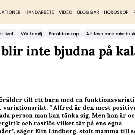
LATIONER
HANDARBETE
VIDEO
BLOGGAR
HOROSKOP
r livet
Vår familj
Föräldraskap
Att leva med missbru
 blir inte bjudna på ka
örälder till ett barn med en funktionsvariat
 variationsrikt. ” Alfred är den mest positiv
ada person man kan tänka sig. Men han är o
rgirik och rastlös vilket tär på ens egna
åer”, säger Elin Lindberg, stolt mamma till 