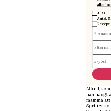
allmänn
Allas
Antik &
Recept.
Förnamn
Efterna
E-post
Alfred, som
han hängt a
mamma att 
Spritter av