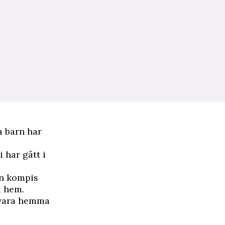
a barn har
 har gått i
en kompis
a hem.
r vara hemma