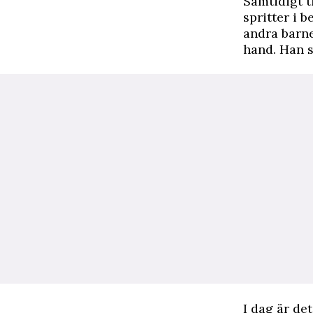
Samtidigt t
spritter i b
andra barne
hand. Han 
I dag är de