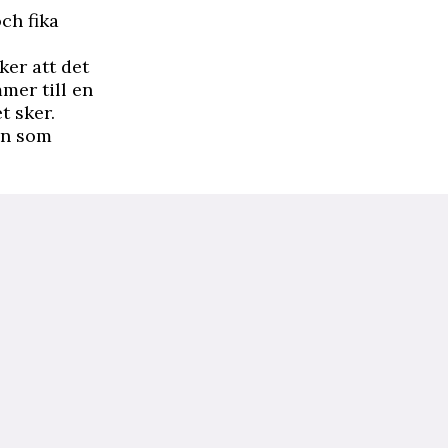
ch fika
ker att det
mmer till en
t sker.
in som
.