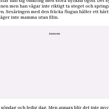
ittar han sig omkring med stora nyfikna ögon. Det s
enen men han vågar inte riktigt ta steget och springa
n. Sexåringen med den fräcka flugan håller ett hårt 
säger inte mamma utan Elin.
Annons
t söndag och ledig dag. Men annars blir det inte myck