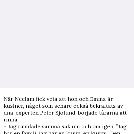
När Neelam fick veta att hon och Emma är
kusiner, något som senare också bekräftats av
dna-experten Peter Sjölund, började tårarna att
rinna.
– Jag rabblade samma sak om och om igen. ”Jag
har en familj, jag har en kusin, en kusin!” Den