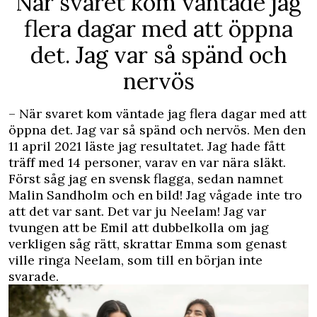
När svaret kom väntade jag
flera dagar med att öppna
det. Jag var så spänd och
nervös
– När svaret kom väntade jag flera dagar med att
öppna det. Jag var så spänd och nervös. Men den
11 april 2021 läste jag resultatet. Jag hade fått
träff med 14 personer, varav en var nära släkt.
Först såg jag en svensk flagga, sedan namnet
Malin Sandholm och en bild! Jag vågade inte tro
att det var sant. Det var ju Neelam! Jag var
tvungen att be Emil att dubbelkolla om jag
verkligen såg rätt, skrattar Emma som genast
ville ringa Neelam, som till en början inte
svarade.