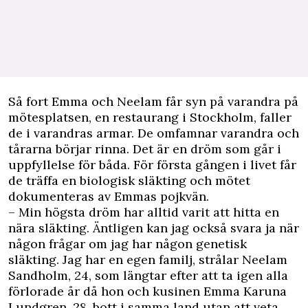
S
å fort Emma och Neelam får syn på varandra på
mötesplatsen, en restaurang i Stockholm, faller
de i varandras armar. De omfamnar varandra och
tårarna börjar rinna. Det är en dröm som går i
uppfyllelse för båda. För första gången i livet får
de träffa en biologisk släkting och mötet
dokumenteras av Emmas pojkvän.
– Min högsta dröm har alltid varit att hitta en
nära släkting. Äntligen kan jag också svara ja när
någon frågar om jag har någon genetisk
släkting. Jag har en egen familj, strålar Neelam
Sandholm, 24, som längtar efter att ta igen alla
förlorade år då hon och kusinen Emma Karuna
Lundgren, 28, bott i samma land utan att veta