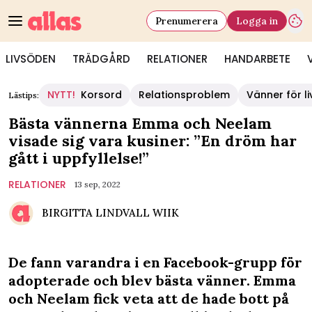
Prenumerera
Logga in
LIVSÖDEN
TRÄDGÅRD
RELATIONER
HANDARBETE
NYTT!
Korsord
Relationsproblem
Vänner för li
Lästips:
Bästa vännerna Emma och Neelam
visade sig vara kusiner: ”En dröm har
gått i uppfyllelse!”
RELATIONER
13 sep, 2022
BIRGITTA LINDVALL WIIK
De fann varandra i en Facebook-grupp för
adopterade och blev bästa vänner. Emma
och Neelam fick veta att de hade bott på