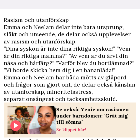
Rasism och utanförskap
Emma och Neelam delar inte bara ursprung,
släkt och utseende, de delar också upplevelser
av rasism och utanförskap.
”Dina syskon är inte dina riktiga syskon!” ”Vem
är din riktiga mamma?” ”Av vem ar du ärvt din
näsa och hårfärg?” ”Varför blev du bortlämnad?”
”Vi borde skicka hem dig i en bananlåda!”
Emma och Neelam har båda mötts av glåpord
och frågor som gjort ont, de delar också känslan
av utanförskap, minoritetsstress,
separationsångest och tacksamhetsskuld.
Se också: Yenie om rasismen
under barndomen: "Grät mig
till sömns"
Se klippet här!