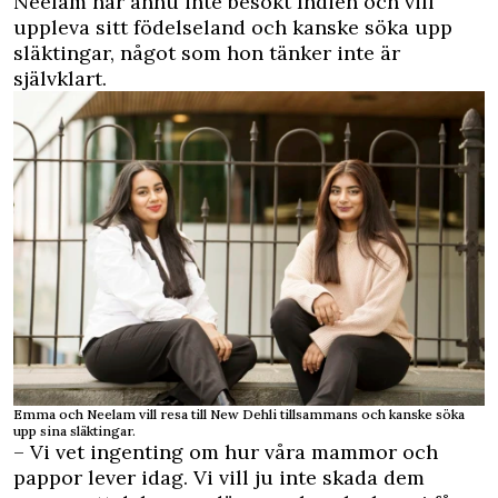
Neelam har ännu inte besökt Indien och vill
uppleva sitt födelseland och kanske söka upp
släktingar, något som hon tänker inte är
självklart.
Emma och Neelam vill resa till New Dehli tillsammans och kanske söka
upp sina släktingar.
– Vi vet ingenting om hur våra mammor och
pappor lever idag. Vi vill ju inte skada dem