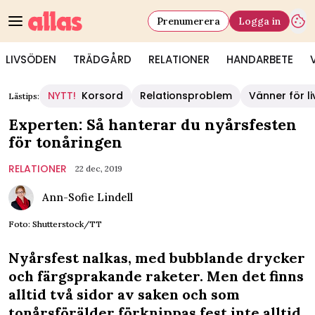
Prenumerera
Logga in
LIVSÖDEN
TRÄDGÅRD
RELATIONER
HANDARBETE
NYTT!
Korsord
Relationsproblem
Vänner för li
Lästips:
Experten: Så hanterar du nyårsfesten
för tonåringen
RELATIONER
22 dec, 2019
Ann-Sofie Lindell
Foto: Shutterstock/TT
Nyårsfest nalkas, med bubblande drycker
och färgsprakande raketer. Men det finns
alltid två sidor av saken och som
tonårsförälder förknippas fest inte alltid