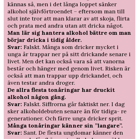
kännas så, men i det långa loppet sänker
alkohol självförtroendet – eftersom man till
slut inte tror att man klarar av att skoja, flirta
och prata med andra utan att dricka något.
Man lär sig hantera alkohol bättre om man
börjar dricka i tidig ålder.
Svar:
Falskt. Många som dricker mycket i
unga år trappar ner på sitt drickande senare i
livet. Men det kan också vara så att vanorna
består och hänger med genom livet. Risken är
också att man trappar upp drickandet, och
även testar andra droger.
De allra flesta tonåringar har druckit
alkohol någon gång.
Svar:
Falskt. Siffrorna går faktiskt ner. I dag
sker alkoholdebuten senare än för tidiga- re
generationer. Och färre unga dricker sprit.
Många tonåringar känner sin ”langare”.
Svar:
Sant. De flesta ungdomar känner den