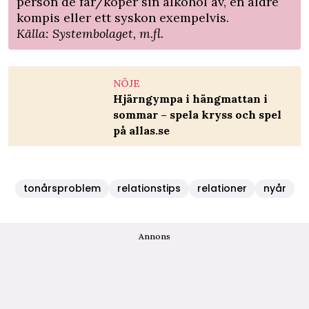
person de får/köper sin alkohol av, en äldre
kompis eller ett syskon exempelvis.
Källa: Systembolaget, m.fl.
NÖJE
Hjärngympa i hängmattan i
sommar – spela kryss och spel
på allas.se
tonårsproblem
relationstips
relationer
nyår
Annons