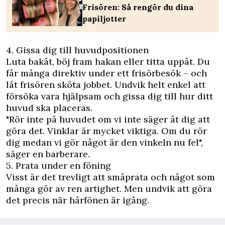
Frisören: Så rengör du dina
papiljotter
4. Gissa dig till huvudpositionen
Luta bakåt, böj fram hakan eller titta uppåt. Du
får många direktiv under ett frisörbesök – och
låt frisören sköta jobbet. Undvik helt enkel att
försöka vara hjälpsam och gissa dig till hur ditt
huvud ska placeras.
"Rör inte på huvudet om vi inte säger åt dig att
göra det. Vinklar är mycket viktiga. Om du rör
dig medan vi gör något är den vinkeln nu fel",
säger en barberare.
5. Prata under en föning
Visst är det trevligt att småprata och något som
många gör av ren artighet. Men undvik att göra
det precis när hårfönen är igång.