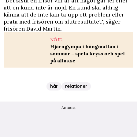
"Det sista en frisör vill är att något går fel eller
att en kund inte är nöjd. En kund ska aldrig
känna att de inte kan ta upp ett problem eller
prata med frisören om slutresultatet.", säger
frisören David Martin.
NÖJE
Hjärngympa i hängmattan i
sommar – spela kryss och spel
på allas.se
hår
relationer
Annons