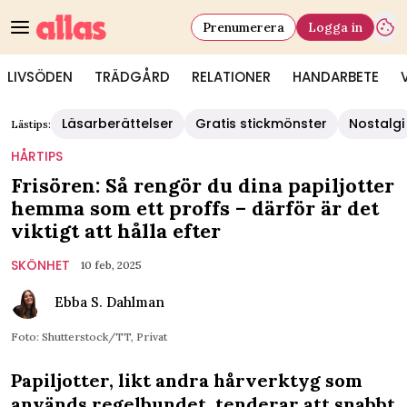
Prenumerera
Logga in
LIVSÖDEN
TRÄDGÅRD
RELATIONER
HANDARBETE
Läsarberättelser
Gratis stickmönster
Nostalgi
Lästips:
HÅRTIPS
Frisören: Så rengör du dina papiljotter
hemma som ett proffs – därför är det
viktigt att hålla efter
SKÖNHET
10 feb, 2025
Ebba S. Dahlman
Foto: Shutterstock/TT, Privat
Papiljotter, likt andra hårverktyg som
används regelbundet, tenderar att snabbt