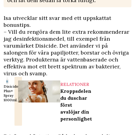
och låt dem sedan få torka luftigt.
Isa utvecklar sitt svar med ett uppskattat
bonustips.
– Vill du rengöra dem lite extra rekommenderar
jag desinfektionsmedel, till exempel från
varumärket Disicide. Det använder vi på
salongen för våra papiljotter, borstar och övriga
verktyg. Produkterna är vattenbaserade och
effektiva mot ett brett spektrum av bakterier,
virus och svamp.
RELATIONER
Disicide
Kroppsdelen
Plus+
Spray
du duschar
1000ml.
först
avslöjar din
personlighet