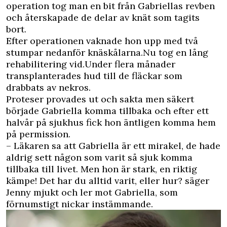
operation tog man en bit från Gabriellas revben
och återskapade de delar av knät som tagits
bort.
Efter operationen vaknade hon upp med två
stumpar nedanför knäskålarna.Nu tog en lång
rehabilitering vid.Under flera månader
transplanterades hud till de fläckar som
drabbats av nekros.
Proteser provades ut och sakta men säkert
började Gabriella komma tillbaka och efter ett
halvår på sjukhus fick hon äntligen komma hem
på permission.
– Läkaren sa att Gabriella är ett mirakel, de hade
aldrig sett någon som varit så sjuk komma
tillbaka till livet. Men hon är stark, en riktig
kämpe! Det har du alltid varit, eller hur? säger
Jenny mjukt och ler mot Gabriella, som
förnumstigt nickar instämmande.