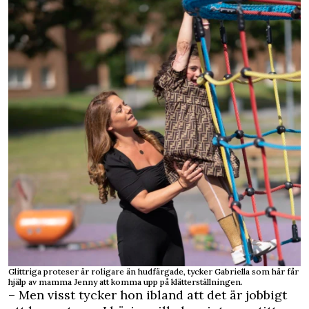
Glittriga proteser är roligare än hudfärgade, tycker Gabriella som här får
hjälp av mamma Jenny att komma upp på klätterställningen.
– Men visst tycker hon ibland att det är jobbigt