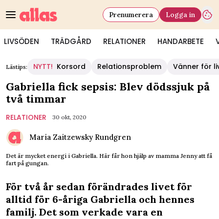
Prenumerera
Logga in
LIVSÖDEN
TRÄDGÅRD
RELATIONER
HANDARBETE
NYTT!
Korsord
Relationsproblem
Vänner för li
Lästips:
Gabriella fick sepsis: Blev dödssjuk på
två timmar
RELATIONER
30 okt, 2020
Maria Zaitzewsky Rundgren
Det är mycket energi i Gabriella. Här får hon hjälp av mamma Jenny att få
fart på gungan.
För två år sedan förändrades livet för
alltid för 6-åriga Gabriella och hennes
familj. Det som verkade vara en