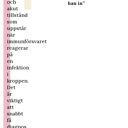
och
han in”
akut
tillstånd
som
uppstår
när
immunförsvaret
reagerar
på
en
infektion
i
kroppen.
Det
är
viktigt
att
snabbt
få
diagnos