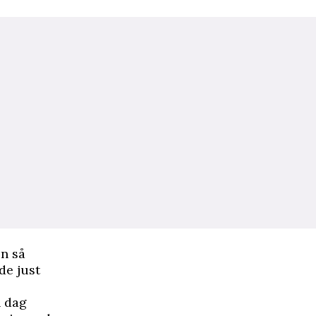
en så
de just
n dag