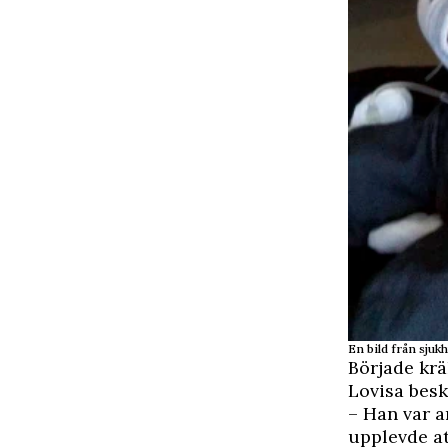
En bild från sjuk
Började kr
Lovisa besk
– Han var a
upplevde att