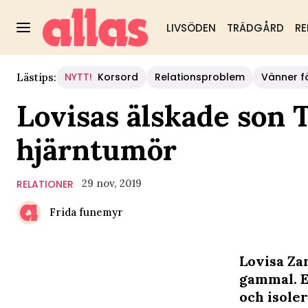
LIVSÖDEN
TRÄDGÅRD
RE
NYTT!
Korsord
Relationsproblem
Vänner fö
Lästips:
Lovisas älskade son T
hjärntumör
29 nov, 2019
RELATIONER
Frida funemyr
Lovisa Za
gammal. E
och isoler