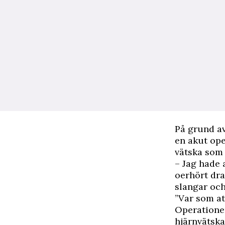
På grund a
en akut ope
vätska som
– Jag hade 
oerhört dra
slangar och 
”Var som att
Operationen
hjärnvätska