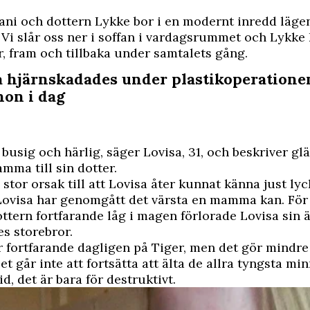
ani och dottern Lykke bor i en modernt inredd lägen
Vi slår oss ner i soffan i vardagsrummet och Lykke 
, fram och tillbaka under samtalets gång.
a hjärnskadades under plastikoperatione
hon i dag
 busig och härlig, säger Lovisa, 31, och beskriver gl
mma till sin dotter.
 stor orsak till att Lovisa åter kunnat känna just ly
 Lovisa har genomgått det värsta en mamma kan. För 
ttern fortfarande låg i magen förlorade Lovisa sin 
es storebror.
r fortfarande dagligen på Tiger, men det gör mindre
et går inte att fortsätta att älta de allra tyngsta mi
id, det är bara för destruktivt.