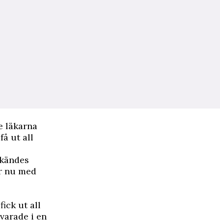
e läkarna
få ut all
 kändes
är nu med
ick ut all
 varade i en