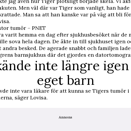
te jag även hur Tiger plötsligt började skela. Vi åk
akuten. Men väl där var Tiger som vanligt, han hade 
krattade. Man sa att han kanske var på väg att bli för
visa.
stor tumör – PNET
a varit hemma en dag efter sjukhusbesöket när de 
ille sova hela dagen. De åkte in till sjukhuset igen 
t andra besked. De agerade snabbt och familjen lade
grens barnsjukhus där det gjordes en datortomograf
kände inte längre igen
eget barn
de inte vara läkare för att kunna se Tigers tumör i
erna, säger Lovisa.
Annons