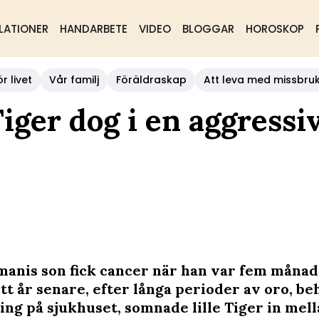
LATIONER
HANDARBETE
VIDEO
BLOGGAR
HOROSKOP
r livet
Vår familj
Föräldraskap
Att leva med missbru
iger dog i en aggressi
manis son fick cancer när han var fem måna
tt år senare, efter långa perioder av oro, be
ing på sjukhuset, somnade lille Tiger in mell