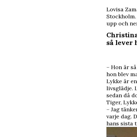
L
ovisa Zam
Stockholm. 
upp och ner
Christin
så lever 
– Hon är så
hon blev ma
Lykke är en
livsglädje.
sedan då do
Tiger, Lykk
– Jag tänke
varje dag. D
hans sista t