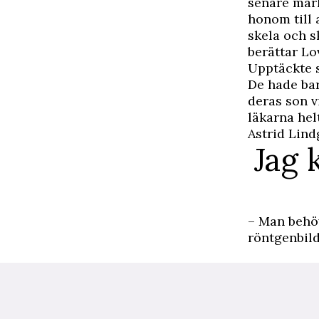
senare märk
honom till 
skela och s
berättar Lo
Upptäckte 
De hade bar
deras son v
läkarna hel
Astrid Lind
Jag 
– Man behöv
röntgenbild