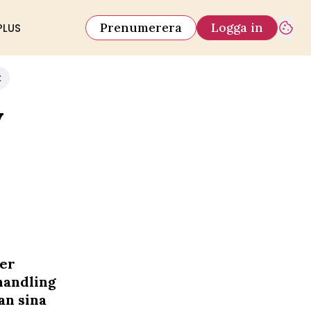
Prenumerera
Logga in
PLUS
k
v
der
handling
an sina