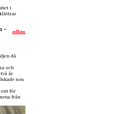
het i
klättrar
n -
ädjen då
cka och
två år
älskade son
 ont för
nnena från