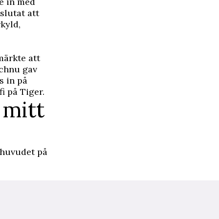
te in med
slutat att
kyld,
märkte att
ochnu gav
s in på
i på Tiger.
 mitt
 huvudet på