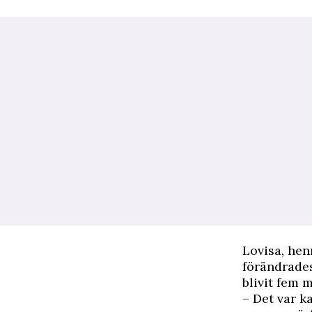
Lovisa, hen
förändrades
blivit fem 
– Det var k