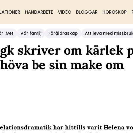
LATIONER
HANDARBETE
VIDEO
BLOGGAR
HOROSKOP
r livet
Vår familj
Föräldraskap
Att leva med missbru
gk skriver om kärlek 
behöva be sin make om
elationsdramatik har hittills varit Helena v