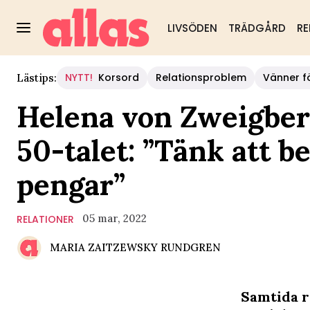
LIVSÖDEN
TRÄDGÅRD
RE
NYTT!
Korsord
Relationsproblem
Vänner fö
Lästips:
Helena von Zweigber
50-talet: ”Tänk att 
pengar”
05 mar, 2022
RELATIONER
MARIA ZAITZEWSKY RUNDGREN
Samtida r