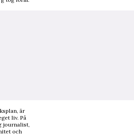
ksplan, är
get liv. På
 journalist,
nitet och