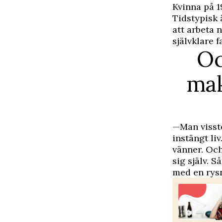
Kvinna på 1
Tidstypisk 
att arbeta 
självklare 
Oc
mak
—Man visste
instängt li
vänner. Och
sig själv. S
med en rys