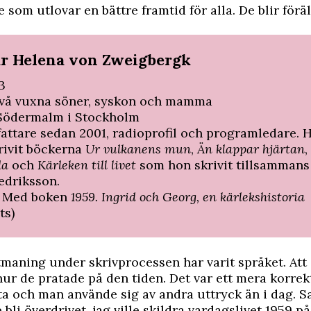
e som utlovar en bättre framtid för alla. De blir förä
är Helena von Zweigbergk
3
två vuxna söner, syskon och mamma
Södermalm i Stockholm
fattare sedan 2001, radioprofil och programledare. 
rivit böckerna
Ur vulkanens mun
,
Än klappar hjärtan
,
da
och
Kärleken till livet
som hon skrivit tillsamman
edriksson.
:
Med
boken
1959. Ingrid och Georg, en kärlekshistoria
ts)
maning under skrivprocessen har varit språket. Att 
hur de pratade på den tiden. Det var ett mera korrek
ata och man använde sig av andra uttryck än i dag. S
e bli överdrivet, jag ville skildra vardagslivet 1959 p