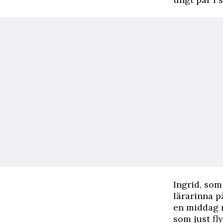
Ingrid, som
lärarinna p
en middag m
som just fl