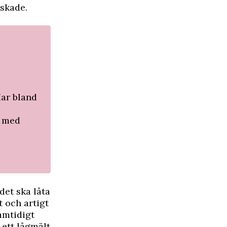
lskade.
Har bland
s med
det ska låta
t och artigt
amtidigt
å ett lågmält