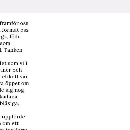
 framför oss
m format oss
rgk, född
r som
d. Tanken
et som vi i
ormer och
 etikett var
ata öppet om
de sig nog
ikadana
blåsiga,
h uppförde
n om ett
rg tog form.