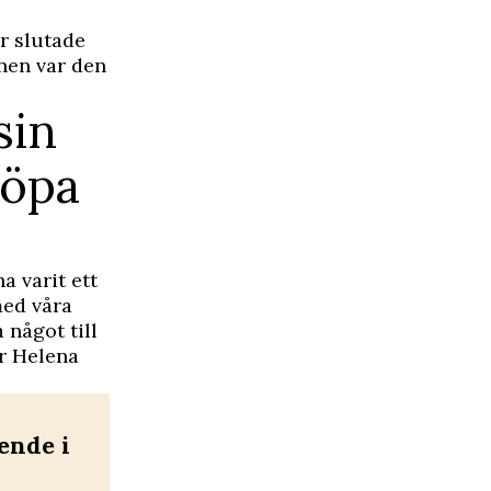
r slutade
nnen var den
sin
köpa
a varit ett
med våra
 något till
er Helena
ende i