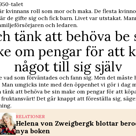
950-talet
är kvinnans roll som mor och maka. De flesta kvinno
när de gifte sig och fick barn. Livet var utstakat. Ma
familjeförsörjaren och ledaren.
h tänk att behöva be 
e om pengar för att 
något till sig själv
 vad som förväntades och fann sig. Men det måste h
v. Man umgicks inte med den öppenhet vi gör i dag 
 tänk att behöva be sin make om pengar för att köpa
å fruktansvärt! Det går knappt att föreställa sig, säg
ning.
RELATIONER
Helena von Zweigbergk blottar bero
nya boken