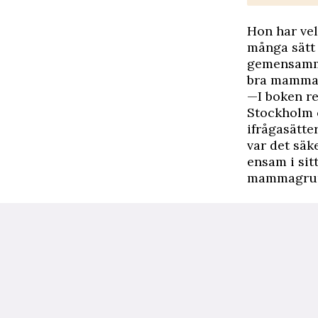
Hon har vel
många sätt 
gemensamma
bra mamma
—I boken re
Stockholm o
ifrågasätte
var det säk
ensam i sit
mammagrupp