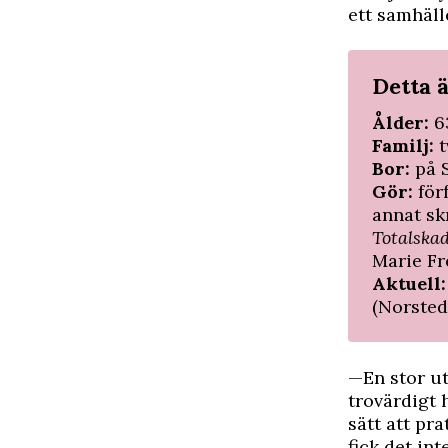
ett samhäll
Detta 
Ålder:
6
Familj:
Bor:
på 
Gör:
för
annat sk
Totalska
Marie Fr
Aktuell
(Norsted
—En stor ut
trovärdigt 
sätt att pr
fick det int