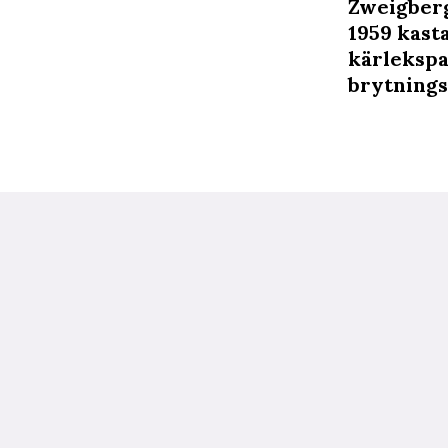
Zweigberg
1959 kast
kärlekspa
brytnings