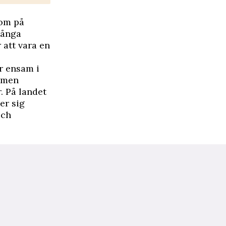
som på
många
att vara en
r ensam i
, men
. På landet
er sig
och