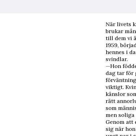
N
är livets
brukar mång
till dem vi
1959, börja
hennes i da
svindlar.
—Hon föddes
dag tar för
förväntning
viktigt. Kv
känslor som
rätt annorl
som männis
men soliga 
Genom att d
sig när hon
ungt par i 