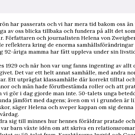
 krön har passerats och vi har mera tid bakom oss än
a av oss blicka tillbaka och fundera på allt det so
 är. Författaren och journalisten Helena von Zweigbe
de reflektera kring de enorma samhällsförändringa
g 92-åriga mamma har fått uppleva under sin livsti
 1929 och när hon var ung fanns ingenting av allt d
 givet. Det var ett helt annat samhälle, med andra n
ar. Ett utpräglat klassamhälle där korrekt tilltal och
innor och män hade förutbestämda roller och att pr
 vi gör i dag gjorde man inte. 50-talets unga beted
unda jämfört med dagens; även om vi i grunden är l
kor, säger Helena och sveper kappan om sig denna 
vårdag.
ra sig till minnes hur hennes föräldrar pratade oc
 var barn växte idén om att skriva en relationsroma
slutet av 50-talet fram. Karaktärerna Ingrid och Geo