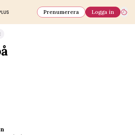
Prenumerera
Logga in
PLUS
k
på
on