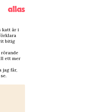
katt är i
förklara
it bitig
 rörande
ll ett mer
 jag får,
 se.