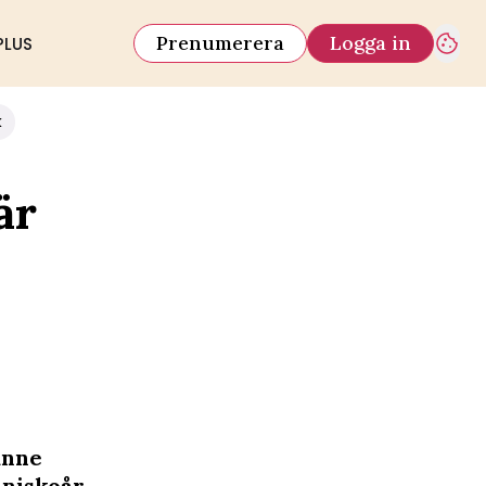
Prenumerera
Logga in
PLUS
k
är
anne
niskoår.