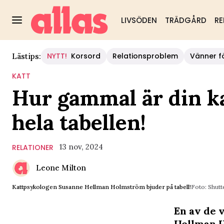
LIVSÖDEN
TRÄDGÅRD
RE
NYTT!
Korsord
Relationsproblem
Vänner fö
Lästips:
KATT
Hur gammal är din ka
hela tabellen!
13 nov, 2024
RELATIONER
Leone Milton
Kattpsykologen Susanne Hellman Holmström bjuder på tabell!
Foto: Shut
En av de 
Hellman H