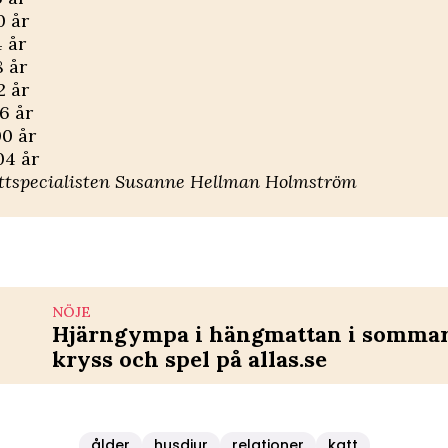
0 år
4 år
8 år
2 år
6 år
00 år
04 år
attspecialisten Susanne Hellman Holmström
NÖJE
Hjärngympa i hängmattan i sommar 
kryss och spel på allas.se
ålder
husdjur
relationer
katt