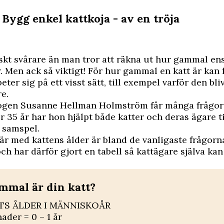
 Bygg enkel kattkoja - av en tröja
iskt svårare än man tror att räkna ut hur gammal ens 
 Men ack så viktigt! För hur gammal en katt är kan 
eter sig på ett visst sätt, till exempel varför den bliv
re.
ogen Susanne Hellman Holmström får många frågor
er 35 år har hon hjälpt både katter och deras ägare ti
 samspel.
här med kattens ålder är bland de vanligaste frågorna
ch har därför gjort en tabell så kattägare själva kan
mmal är din katt?
TS ÅLDER I MÄNNISKOÅR
ader = 0 – 1 år