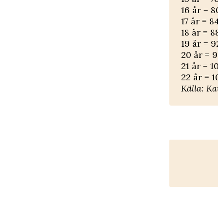
16 år = 8
17 år = 8
18 år = 8
19 år = 9
20 år = 9
21 år = 1
22 år = 1
Källa: K