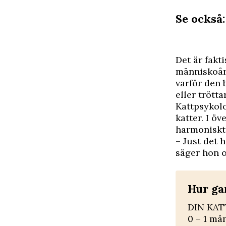
Se också:
D
et är fakt
människoår.
varför den b
eller trötta
Kattpsykol
katter. I öv
harmoniskt
– Just det 
säger hon o
Hur ga
DIN KAT
0 – 1 mån