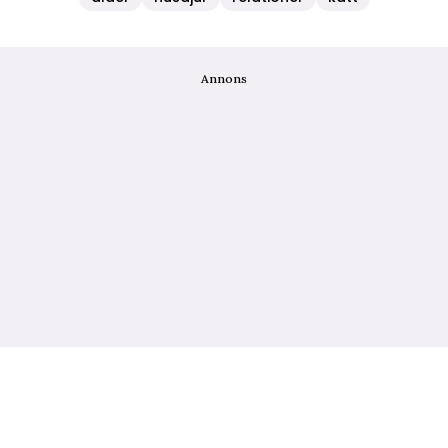
Annons
Om Allas
Nyhetsbrev