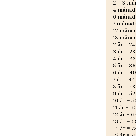
2 – 3 må
4 månade
6 månade
7 månade
12 månad
18 månad
2 år = 24
3 år = 28
4 år = 32
5 år = 36
6 år = 40
7 år = 44
8 år = 48
9 år = 52
10 år = 5
11 år = 6
12 år = 6
13 år = 6
14 år = 7
15 år = 7