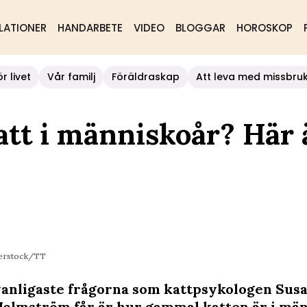
LATIONER
HANDARBETE
VIDEO
BLOGGAR
HOROSKOP
r livet
Vår familj
Föräldraskap
Att leva med missbru
tt i människoår? Här 
terstock/TT
vanligaste frågorna som kattpsykologen Sus
olmström får är hur gammal katten är i män