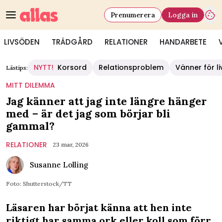
Prenumerera
Logga in
LIVSÖDEN
TRÄDGÅRD
RELATIONER
HANDARBETE
NYTT!
Korsord
Relationsproblem
Vänner för li
Lästips:
MITT DILEMMA
Jag känner att jag inte längre hänger
med – är det jag som börjar bli
gammal?
RELATIONER
23 mar, 2026
Susanne Lolling
Foto: Shutterstock/TT
Läsaren har börjat känna att hen inte
riktigt har samma ork eller koll som förr.