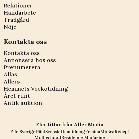
Relationer
Handarbete
Trädgård
Nöje
Kontakta oss
Kontakta oss
Annonsera hos oss
Prenumerera
Allas
Allers
Hemmets Veckotidning
Året runt
Antik auktion
Fler titlar från Aller Media
Elle Sverige
Hänt
Svensk Damtidning
Femina
MåBra
Recept
Motherhood
Residence Magazine