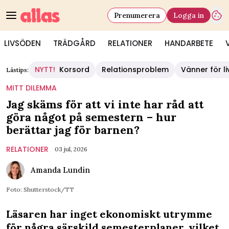
Prenumerera
Logga in
LIVSÖDEN
TRÄDGÅRD
RELATIONER
HANDARBETE
NYTT!
Korsord
Relationsproblem
Vänner för li
Lästips:
MITT DILEMMA
Jag skäms för att vi inte har råd att
göra något på semestern – hur
berättar jag för barnen?
RELATIONER
03 jul, 2026
Amanda Lundin
Foto: Shutterstock/TT
Läsaren har inget ekonomiskt utrymme
för några särskild semesterplaner, vilket