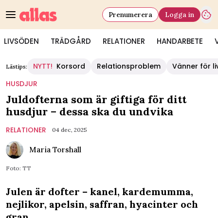
Prenumerera
Logga in
LIVSÖDEN
TRÄDGÅRD
RELATIONER
HANDARBETE
NYTT!
Korsord
Relationsproblem
Vänner för li
Lästips:
HUSDJUR
Juldofterna som är giftiga för ditt
husdjur – dessa ska du undvika
RELATIONER
04 dec, 2025
Maria Torshall
Foto: TT
Julen är dofter – kanel, kardemumma,
nejlikor, apelsin, saffran, hyacinter och
gran.