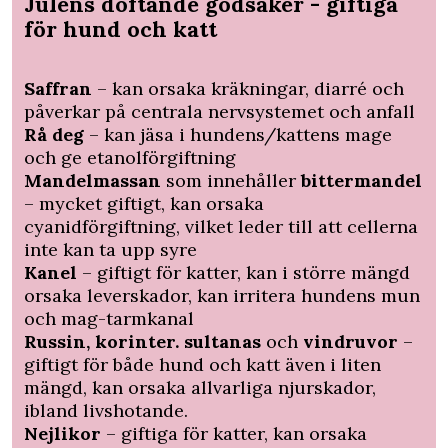
Julens doftande godsaker - giftiga
för hund och katt
Saffran
– kan orsaka kräkningar, diarré och
påverkar på centrala nervsystemet och anfall
Rå deg
– kan jäsa i hundens/kattens mage
och ge etanolförgiftning
Mandelmassan
som innehåller
bittermandel
– mycket giftigt, kan orsaka
cyanidförgiftning, vilket leder till att cellerna
inte kan ta upp syre
Kanel
– giftigt för katter, kan i större mängd
orsaka leverskador, kan irritera hundens mun
och mag-tarmkanal
Russin, korinter. sultanas
och
vindruvor
–
giftigt för både hund och katt även i liten
mängd, kan orsaka allvarliga njurskador,
ibland livshotande.
Nejlikor
– giftiga för katter, kan orsaka