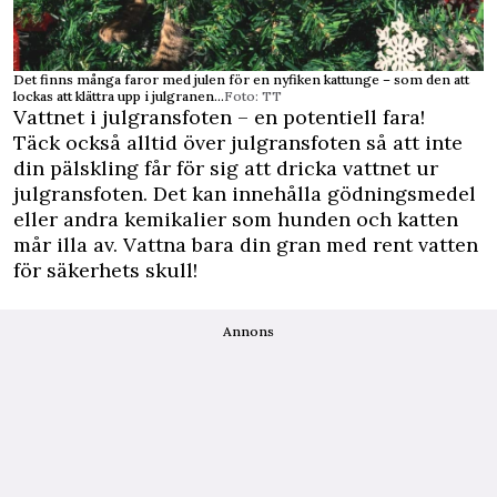
Det finns många faror med julen för en nyfiken kattunge – som den att
lockas att klättra upp i julgranen...
Foto: TT
Vattnet i julgransfoten – en potentiell fara!
Täck också alltid över julgransfoten så att inte
din pälskling får för sig att dricka vattnet ur
julgransfoten. Det kan innehålla gödningsmedel
eller andra kemikalier som hunden och katten
mår illa av. Vattna bara din gran med rent vatten
för säkerhets skull!
Annons