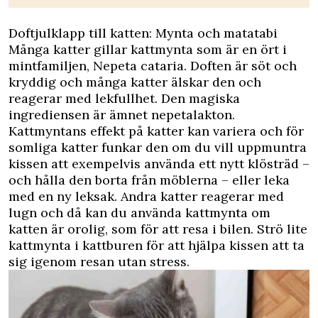
Doftjulklapp till katten: Mynta och matatabi
Många katter gillar kattmynta som är en ört i
mintfamiljen, Nepeta cataria. Doften är söt och
kryddig och många katter älskar den och
reagerar med lekfullhet. Den magiska
ingrediensen är ämnet nepetalakton.
Kattmyntans effekt på katter kan variera och för
somliga katter funkar den om du vill uppmuntra
kissen att exempelvis använda ett nytt klösträd –
och hålla den borta från möblerna – eller leka
med en ny leksak. Andra katter reagerar med
lugn och då kan du använda kattmynta om
katten är orolig, som för att resa i bilen. Strö lite
kattmynta i kattburen för att hjälpa kissen att ta
sig igenom resan utan stress.