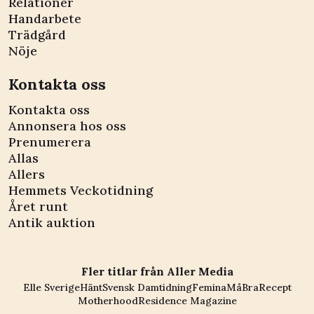
Relationer
Handarbete
Trädgård
Nöje
Kontakta oss
Kontakta oss
Annonsera hos oss
Prenumerera
Allas
Allers
Hemmets Veckotidning
Året runt
Antik auktion
Fler titlar från Aller Media
Elle Sverige
Hänt
Svensk Damtidning
Femina
MåBra
Recept
Motherhood
Residence Magazine