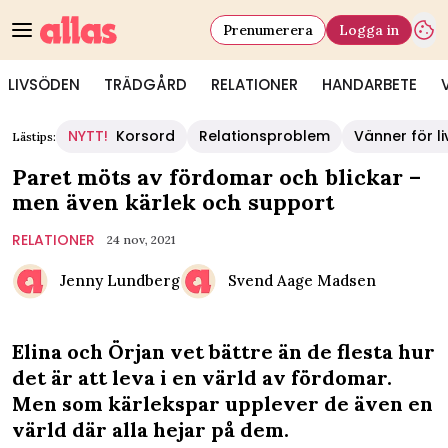
Prenumerera
Logga in
LIVSÖDEN
TRÄDGÅRD
RELATIONER
HANDARBETE
NYTT!
Korsord
Relationsproblem
Vänner för li
Lästips:
Paret möts av fördomar och blickar –
men även kärlek och support
RELATIONER
24 nov, 2021
Jenny Lundberg
Svend Aage Madsen
Elina och Örjan vet bättre än de flesta hur
det är att leva i en värld av fördomar.
Men som kärlekspar upplever de även en
värld där alla hejar på dem.