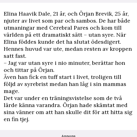
E
lina Haavik Dale, 21 år, och Örjan Brevik, 25 år,
njuter av livet som par och sambos. De har både
utmaningar med Cerebral Pares och kom till
världen på ett dramatiskt sätt – utan syre. När
Elina föddes kunde det ha slutat ödesdigert.
Hennes huvud var ute, medan resten av kroppen
satt fast.
– Jag var utan syre i nio minuter, berättar hon
och tittar på Örjan.
Även han fick en tuff start i livet, troligen till
följd av syrebrist medan han låg i sin mammas
mage.
Det var under en
träningsvistelse
som de två
lärde känna varandra. Örjan hade skämtat med
sina vänner om att han skulle dit för att hitta sig
en fin tjej.
Annons