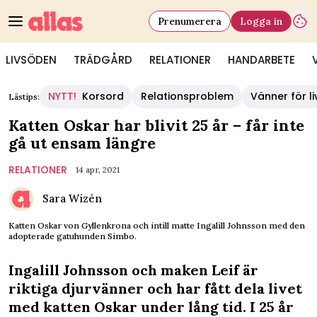
Prenumerera
Logga in
LIVSÖDEN
TRÄDGÅRD
RELATIONER
HANDARBETE
NYTT!
Korsord
Relationsproblem
Vänner för li
Lästips:
Katten Oskar har blivit 25 år – får inte
gå ut ensam längre
RELATIONER
14 apr, 2021
Sara Wizén
Katten Oskar von Gyllenkrona och intill matte Ingalill Johnsson med den
adopterade gatuhunden Simbo.
Ingalill Johnsson och maken Leif är
riktiga djurvänner och har fått dela livet
med katten Oskar under lång tid. I 25 år