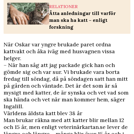
RELATIONER
Åtta anledningar till varför
man ska ha katt – enligt
forskning
När Oskar var yngre brukade paret ordna
kattvakt och åka iväg med husvagnen vissa
helger.
– När han såg att jag packade gick han och
gömde sig och var sur. Vi brukade vara borta
fredag till söndag, då på söndagen satt han mitt
på gården och väntade. Det är det som är så
mysigt med katter, de är synska och vet vad som
ska hända och vet när man kommer hem, säger
Ingalill.
Världens äldsta katt blev 38 år
Man brukar räkna med att katter blir mellan 12
och 15 år, men enligt
veterinärkartan.se
lever de
längre och längre – många blir över 15 år och i