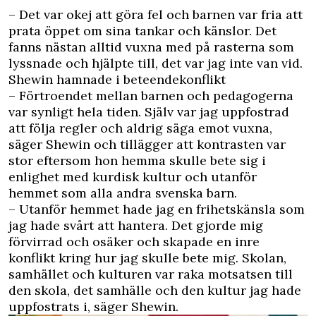
– Det var okej att göra fel och barnen var fria att
prata öppet om sina tankar och känslor. Det
fanns nästan alltid vuxna med på rasterna som
lyssnade och hjälpte till, det var jag inte van vid.
Shewin hamnade i beteendekonflikt
– Förtroendet mellan barnen och pedagogerna
var synligt hela tiden. Själv var jag uppfostrad
att följa regler och aldrig säga emot vuxna,
säger Shewin och tillägger att kontrasten var
stor eftersom hon hemma skulle bete sig i
enlighet med kurdisk kultur och utanför
hemmet som alla andra svenska barn.
– Utanför hemmet hade jag en frihetskänsla som
jag hade svårt att hantera. Det gjorde mig
förvirrad och osäker och skapade en inre
konflikt kring hur jag skulle bete mig. Skolan,
samhället och kulturen var raka motsatsen till
den skola, det samhälle och den kultur jag hade
uppfostrats i, säger Shewin.