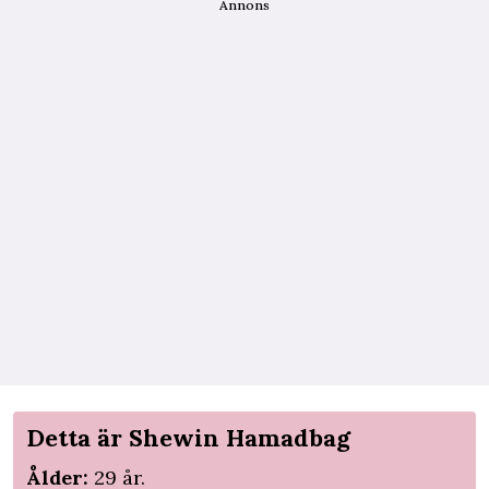
Annons
Detta är Shewin Hamadbag
Ålder:
29 år.