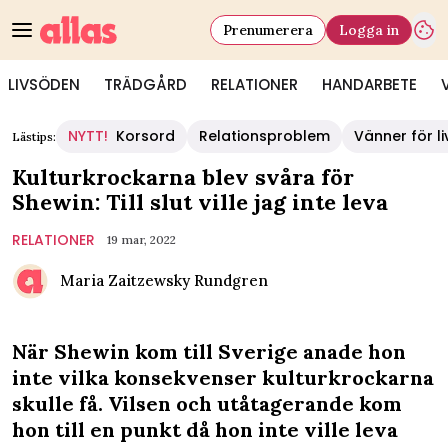
Prenumerera
Logga in
LIVSÖDEN
TRÄDGÅRD
RELATIONER
HANDARBETE
NYTT!
Korsord
Relationsproblem
Vänner för li
Lästips:
Kulturkrockarna blev svåra för
Shewin: Till slut ville jag inte leva
RELATIONER
19 mar, 2022
Maria Zaitzewsky Rundgren
När Shewin kom till Sverige anade hon
inte vilka konsekvenser kulturkrockarna
skulle få. Vilsen och utåtagerande kom
hon till en punkt då hon inte ville leva