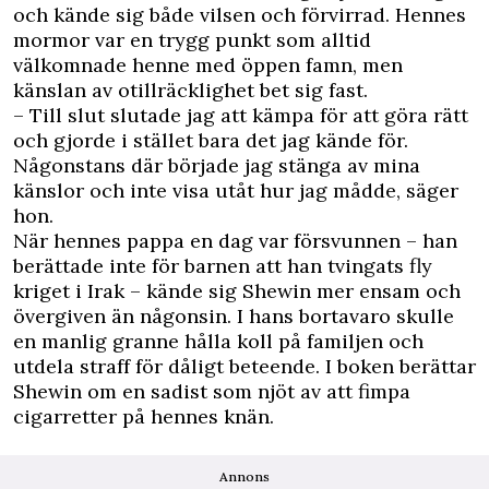
och kände sig både vilsen och förvirrad. Hennes
mormor var en trygg punkt som alltid
välkomnade henne med öppen famn, men
känslan av otillräcklighet bet sig fast.
– Till slut slutade jag att kämpa för att göra rätt
och gjorde i stället bara det jag kände för.
Någonstans där började jag stänga av mina
känslor och inte visa utåt hur jag mådde, säger
hon.
När hennes pappa en dag var försvunnen – han
berättade inte för barnen att han tvingats fly
kriget i Irak – kände sig Shewin mer ensam och
övergiven än någonsin. I hans bortavaro skulle
en manlig granne hålla koll på familjen och
utdela straff för dåligt beteende. I boken berättar
Shewin om en sadist som njöt av att fimpa
cigarretter på hennes knän.
Annons