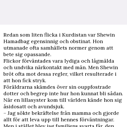
R
edan som liten flicka i Kurdistan var Shewin
Hamadbag egensinnig och obstinat. Hon
utmanade ofta samhällets normer genom att
bete sig opassande.
Flickor förväntades vara lydiga och lågmälda
och undvika närkontakt med män. Men Shewin
bröt ofta mot dessa regler, vilket resulterade i
att hon fick stryk.
Föräldrarna skämdes över sin ouppfostrade
dotter och begrep inte hur hon kunnat bli sådan.
När en lillasyster kom till världen kände hon sig
åsidosatt och avundsjuk.
– Jag sökte bekräftelse från mamma och gjorde
allt för att leva upp till hennes förväntningar.
Men i stället blev jag familjens svarta får, den