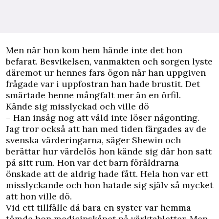
Men när hon kom hem hände inte det hon
befarat. Besvikelsen, vanmakten och sorgen lyste
däremot ur hennes fars ögon när han uppgiven
frågade var i uppfostran han hade brustit. Det
smärtade henne mångfalt mer än en örfil.
Kände sig misslyckad och ville dö
– Han insåg nog att våld inte löser någonting.
Jag tror också att han med tiden färgades av de
svenska värderingarna, säger Shewin och
berättar hur värdelös hon kände sig där hon satt
på sitt rum. Hon var det barn föräldrarna
önskade att de aldrig hade fått. Hela hon var ett
misslyckande och hon hatade sig själv så mycket
att hon ville dö.
Vid ett tillfälle då bara en syster var hemma
tömde hon medicinskåpet på värktabletter. Men