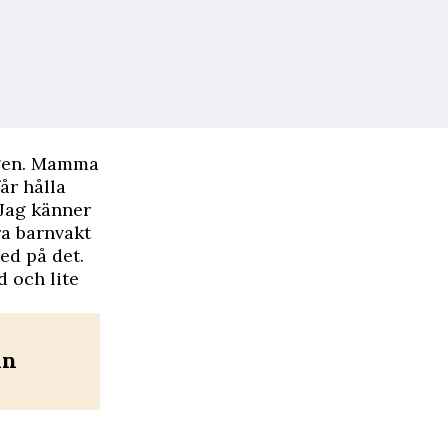
ngen. Mamma
år hålla
 Jag känner
ra barnvakt
ed på det.
d och lite
in