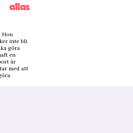
. Hon
ker inte bli
ska göra
haft en
bort är
utar med att
göra.