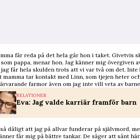
ma får reda på det hela går hon i taket. Givetvis sk
 som pappa, menar hon. Jag känner mig övergiven av
 jag får hela skulden trots att vi var två om det. Inte 
tt mamma tar kontakt med Linn, som tjejen heter och
närvarande farmor även om jag inte vill veta av barne
RELATIONER
Eva: Jag valde karriär framför barn
så dåligt att jag på allvar funderar på självmord, m
änner får mig på bättre tankar. De säger att sånt hä