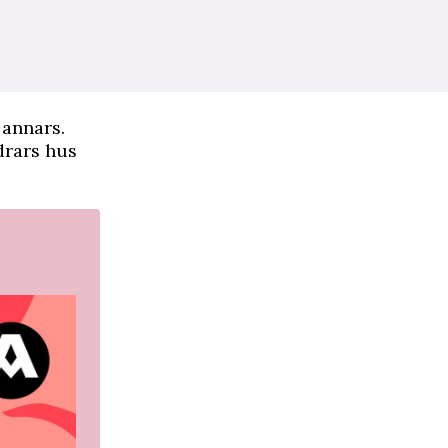
 annars.
drars hus