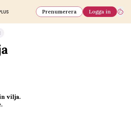
Prenumerera
Logga in
PLUS
k
ja
n vilja.
.