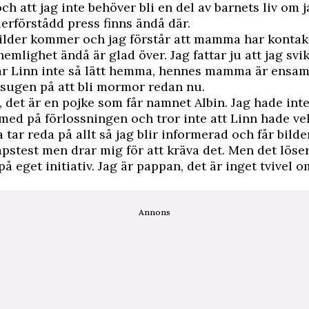
ch att jag inte behöver bli en del av barnets liv om ja
rförstådd press finns ändå där.
ilder kommer och jag förstår att mamma har kontak
 hemlighet ändå är glad över. Jag fattar ju att jag svi
ar Linn inte så lätt hemma, hennes mamma är ensa
 sugen på att bli mormor redan nu.
, det är en pojke som får namnet Albin. Jag hade int
 med på förlossningen och tror inte att Linn hade ve
ar reda på allt så jag blir informerad och får bilder.
apstest men drar mig för att kräva det. Men det löser
å eget initiativ. Jag är pappan, det är inget tvivel o
Annons