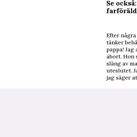
Se också
farföräl
Efter några
tänker behål
pappa! Jag 
abort. Hon 
släng av ma
uteslutet. 
jag säger a