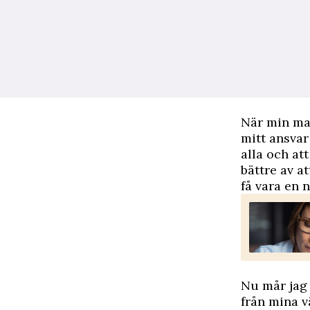
När min mam
mitt ansvar
alla och att
bättre av a
få vara en 
Nu mår jag 
från mina v