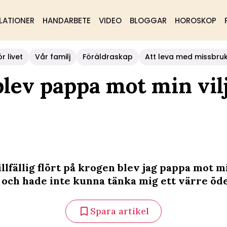
LATIONER
HANDARBETE
VIDEO
BLOGGAR
HOROSKOP
r livet
Vår familj
Föräldraskap
Att leva med missbru
blev pappa mot min vil
illfällig flört på krogen blev jag pappa mot mi
9 och hade inte kunna tänka mig ett värre öde
Spara artikel