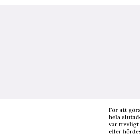
F
ör att gör
hela slutad
var trevlig
eller hörde