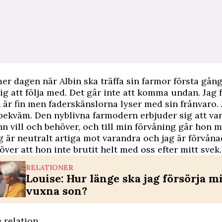
er dagen när Albin ska träffa sin farmor första gå
ig att följa med. Det går inte att komma undan. Jag f
är fin men faderskänslorna lyser med sin frånvaro.
ekväm. Den nyblivna farmodern erbjuder sig att va
nn vill och behöver, och till min förvåning går hon m
g är neutralt artiga mot varandra och jag är förvåna
ver att hon inte brutit helt med oss efter mitt svek.
RELATIONER
Louise: Hur länge ska jag försörja m
vuxna son?
 relation