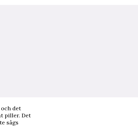
n och det
 piller. Det
nte sågs