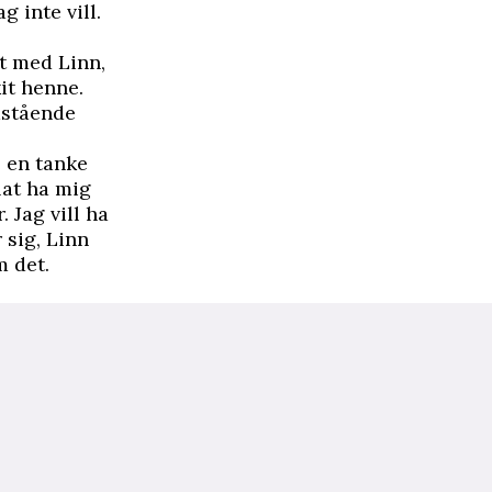
g inte vill.
t med Linn,
kit henne.
mstående
e en tanke
lat ha mig
 Jag vill ha
 sig, Linn
m det.