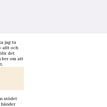
a jag ta
 allt och
blir det
 ber om att
t.
en stödet
r händer