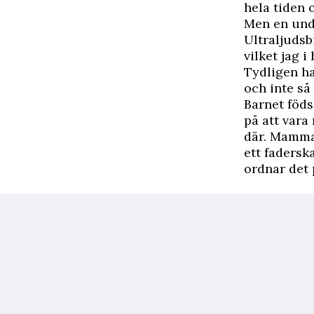
hela tiden o
Men en unde
Ultraljudsb
vilket jag i
Tydligen h
och inte så
Barnet föds
på att vara
där. Mamma t
ett fadersk
ordnar det p