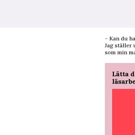
– Kan du ha
Jag ställer
som min ma
Lätta d
läsarb