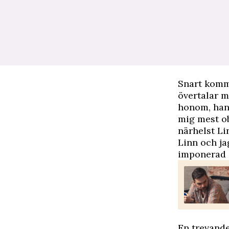
Snart komm
övertalar m
honom, han 
mig mest ob
närhelst Li
Linn och ja
imponerad ö
En trevande