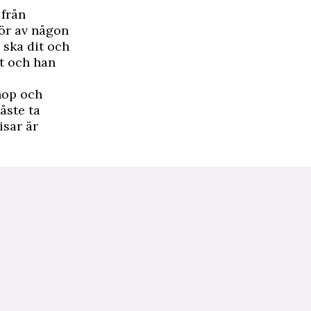
 från
för av någon
 ska dit och
kt och han
hop och
åste ta
isar är