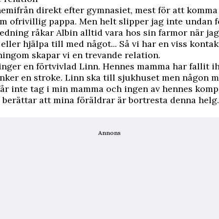
 hemifrån direkt efter gymnasiet, mest för att komma
m ofrivillig pappa. Men helt slipper jag inte undan 
edning råkar Albin alltid vara hos sin farmor när jag
eller hjälpa till med något... Så vi har en viss konta
ningom skapar vi en trevande relation.
inger en förtvivlad Linn. Hennes mamma har fallit i
ker en stroke. Linn ska till sjukhuset men någon m
får inte tag i min mamma och ingen av hennes komp
berättar att mina föräldrar är bortresta denna helg.
Annons