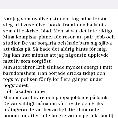
N
är jag som nybliven student tog mina första
steg ut i vuxenlivet borde framtiden ha känts
som ett oskrivet blad. Men så var det inte riktigt.
Mina kompisar planerade resor, au pair-jobb och
studier. De var sorgfria och hade bara sig själva
att tänka på. Så hade det aldrig känts för mig.
Jag kan inte minnas att jag någonsin upplevde
mitt liv som sorglöst.
Min storebror Erik slukade mycket energi i mitt
barndomshem. Han började dricka tidigt och
togs av polisen för fyllor flera gånger under
högstadiet.
Höll fasaden uppe
Mamma var lärare och pappa jobbade på bank.
De var väldigt måna om vårt rykte och Eriks
utåtagerande var besvärligt. De klandrade
honom för att vi inte längre var en perfekt familj,