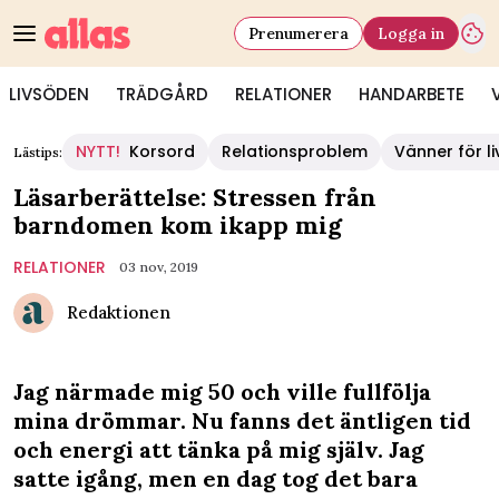
Prenumerera
Logga in
LIVSÖDEN
TRÄDGÅRD
RELATIONER
HANDARBETE
NYTT!
Korsord
Relationsproblem
Vänner för li
Lästips:
Läsarberättelse: Stressen från
barndomen kom ikapp mig
RELATIONER
03 nov, 2019
Redaktionen
Jag närmade mig 50 och ville fullfölja
mina drömmar. Nu fanns det äntligen tid
och energi att tänka på mig själv. Jag
satte igång, men en dag tog det bara