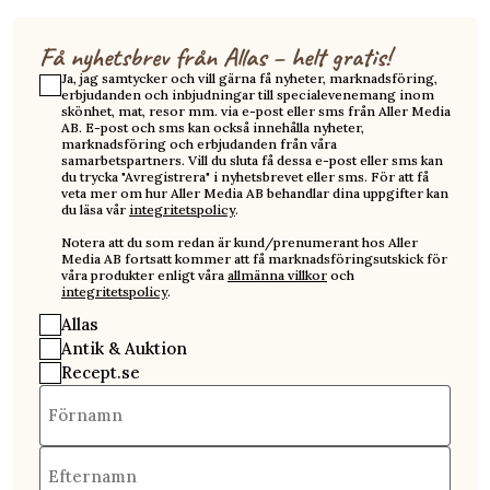
Få nyhetsbrev från Allas – helt gratis!
Ja, jag samtycker och vill gärna få nyheter, marknadsföring,
erbjudanden och inbjudningar till specialevenemang inom
skönhet, mat, resor mm. via e-post eller sms från Aller Media
AB. E-post och sms kan också innehålla nyheter,
marknadsföring och erbjudanden från våra
samarbetspartners. Vill du sluta få dessa e-post eller sms kan
du trycka "Avregistrera" i nyhetsbrevet eller sms. För att få
veta mer om hur Aller Media AB behandlar dina uppgifter kan
du läsa vår
integritetspolicy
.
Notera att du som redan är kund/prenumerant hos Aller
Media AB fortsatt kommer att få marknadsföringsutskick för
våra produkter enligt våra
allmänna villkor
och
integritetspolicy
.
Allas
Antik & Auktion
Recept.se
Förnamn
Efternamn