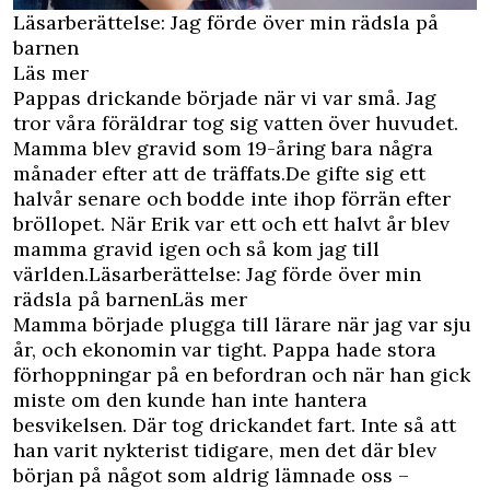
Läsarberättelse: Jag förde över min rädsla på
barnen
Läs mer
Pappas drickande började när vi var små. Jag
tror våra föräldrar tog sig vatten över huvudet.
Mamma blev gravid som 19-åring bara några
månader efter att de träffats.De gifte sig ett
halvår senare och bodde inte ihop förrän efter
bröllopet. När Erik var ett och ett halvt år blev
mamma gravid igen och så kom jag till
världen.Läsarberättelse: Jag förde över min
rädsla på barnenLäs mer
Mamma började plugga till lärare när jag var sju
år, och ekonomin var tight. Pappa hade stora
förhoppningar på en befordran och när han gick
miste om den kunde han inte hantera
besvikelsen. Där tog drickandet fart. Inte så att
han varit nykterist tidigare, men det där blev
början på något som aldrig lämnade oss –