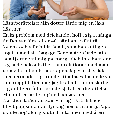
Läsarberättelse: Min dotter lärde mig en läxa
Läs mer
Eriks problem med drickandet höll i sig i många
år. Det var först efter 40, när han träffat rätt
kvinna och ville bilda familj, som han äntligen
tog itu med sitt bagage.Genom åren hade min
familj dränerat mig på energi. Och inte bara den;
jag hade också haft ett par relationer med män
som ville bli omhändertagna. Jag var klassiskt
medberoende, jag trodde att allas välmående var
min uppgift. Den dag jag fixat alla andra skulle
jag äntligen få tid för mig själv.Läsarberättelse:
Min dotter lärde mig en läxaLäs mer
När den dagen väl kom var jag 47. Erik hade
blivit pappa och var lycklig med sin familj. Pappa
skulle nog aldrig sluta dricka, men med åren