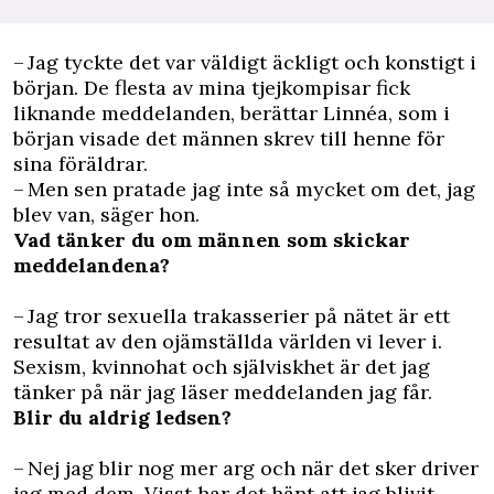
– Jag tyckte det var väldigt äckligt och konstigt i
början. De flesta av mina tjejkompisar fick
liknande meddelanden, berättar Linnéa, som i
början visade det männen skrev till henne för
sina föräldrar.
– Men sen pratade jag inte så mycket om det, jag
blev van, säger hon.
Vad tänker du om männen som skickar
meddelandena?
– Jag tror sexuella trakasserier på nätet är ett
resultat av den ojämställda världen vi lever i.
Sexism, kvinnohat och själviskhet är det jag
tänker på när jag läser meddelanden jag får.
Blir du aldrig ledsen?
– Nej jag blir nog mer arg och när det sker driver
jag med dem. Visst har det hänt att jag blivit