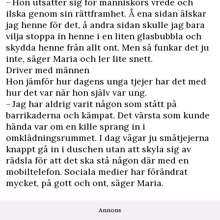
– Hon utsätter sig för människors vrede och
ilska genom sin rättframhet. Å ena sidan älskar
jag henne för det, å andra sidan skulle jag bara
vilja stoppa in henne i en liten glasbubbla och
skydda henne från allt ont. Men så funkar det ju
inte, säger Maria och ler lite snett.
Driver med männen
Hon jämför hur dagens unga tjejer har det med
hur det var när hon själv var ung.
– Jag har aldrig varit någon som stått på
barrikaderna och kämpat. Det värsta som kunde
hända var om en kille sprang in i
omklädningsrummet. I dag vågar ju småtjejerna
knappt gå in i duschen utan att skyla sig av
rädsla för att det ska stå någon där med en
mobiltelefon. Sociala medier har förändrat
mycket, på gott och ont, säger Maria.
Annons