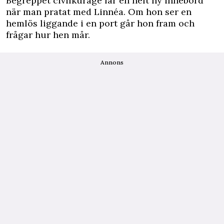
Begreppet civilkurage får en helt ny innebörd
när man pratat med Linnéa. Om hon ser en
hemlös liggande i en port går hon fram och
frågar hur hen mår.
Annons