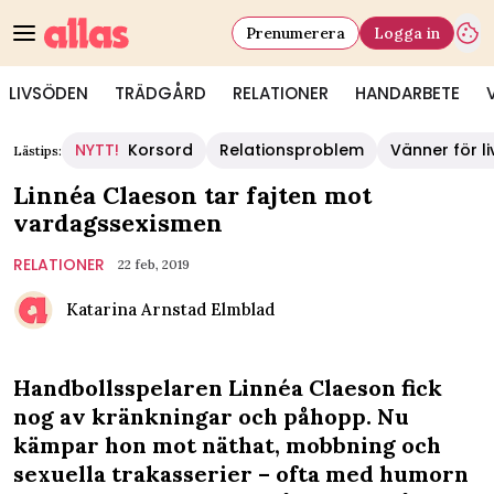
Prenumerera
Logga in
LIVSÖDEN
TRÄDGÅRD
RELATIONER
HANDARBETE
NYTT!
Korsord
Relationsproblem
Vänner för li
Lästips:
Linnéa Claeson tar fajten mot
vardagssexismen
RELATIONER
22 feb, 2019
Katarina Arnstad Elmblad
Handbollsspelaren Linnéa Claeson fick
nog av kränkningar och påhopp. Nu
kämpar hon mot näthat, mobbning och
sexuella trakasserier – ofta med humorn