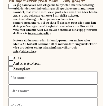
Få nyhetsbrev från Allas – helt gratis!
Ja, jag samtycker och vill gärna få nyheter, marknadsföring,
erbjudanden och inbjudningar till specialevenemang inom
skönhet, mat, resor mm. via e-post eller sms från Aller Media
AB. E-post och sms kan också innehålla nyheter,
marknadsföring och erbjudanden från våra
samarbetspartners. Vill du sluta få dessa e-post eller sms kan
du trycka "Avregistrera" i nyhetsbrevet eller sms. För att få
veta mer om hur Aller Media AB behandlar dina uppgifter kan
du läsa vår
integritetspolicy
.
Notera att du som redan är kund/prenumerant hos Aller
Media AB fortsatt kommer att få marknadsföringsutskick för
våra produkter enligt våra
allmänna villkor
och
integritetspolicy
.
Allas
Antik & Auktion
Recept.se
Förnamn
Efternamn
E-post