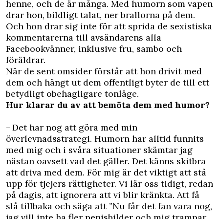
henne, och de är många. Med humorn som vapen
drar hon, bildligt talat, ner brallorna på dem.
Och hon drar sig inte för att sprida de sexistiska
kommentarerna till avsändarens alla
Facebookvänner, inklusive fru, sambo och
föräldrar.
När de sent omsider förstår att hon drivit med
dem och hängt ut dem offentligt byter de till ett
betydligt obehagligare tonläge.
Hur klarar du av att bemöta dem med humor?
– Det har nog att göra med min
överlevnadsstrategi. Humorn har alltid funnits
med mig och i svåra situationer skämtar jag
nästan oavsett vad det gäller. Det känns skitbra
att driva med dem. För mig är det viktigt att stå
upp för tjejers rättigheter. Vi lär oss tidigt, redan
på dagis, att ignorera att vi blir kränkta. Att få
slå tillbaka och säga att ”Nu får det fan vara nog,
jag vill inte ha fler penisbilder och mig trampar