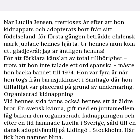
När Lucila Jensen, trettiosex år efter att hon
kidnappats och adopterats bort från sitt
födelseland, för första gången beträdde chilensk
mark jublade hennes hjärta. Ur hennes mun kom
ett glädjevrål; jag är äntligen hemma!
För att förklara känslan av total tillhörighet –
trots att hon inte talade ett ord spanska – måste
hon backa bandet till 1974. Hon var fyra år när
hon togs från barnsjukhuset i Santiago där hon
tillfälligt var placerad på grund av undernäring.
Organiserad kidnappning
Vid hennes sida fanns också hennes ett år äldre
bror. En svensk kvinna, gift med en juntamedlem,
låg bakom den organiserade kidnappningen och
efter en tid hamnade Lucila i Sverige, såld till en
dansk adoptivfamilj på Lidingö i Stockholm. Här
fick hon namnet Nina.