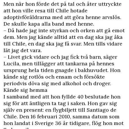
Men när hon förde det på tal och åter uttryckte
att hon ville resa till Chile hotade
adoptivföräldrarna med att göra henne arvslös.
De skulle kapa alla band med henne.
– Då hade jag inte styrkan och orken att gå emot
dem. Men jag kände alltid att en dag ska jag åka
till Chile, en dag ska jag få svar. Men tills vidare
lät jag det vara.
– Livet gick vidare och jag fick två barn, säger
Lucila, men tillägger att tankarna på hennes
ursprung hela tiden gnagde i bakhuvudet. Hon
kände sig rotlös och ensam och försökte
periodvis döva sig med alkohol och droger.
Kände sig hemma
I samband med att hon fyllde 40 beslutade hon
sig för att äntligen ta tag i saken. Hon gav sig
själv en present: en flygbiljett till Santiago de
Chile. Den 16 februari 2010, samma datum som
hon landat i Sverige 36 år tidigare, flög hon mot