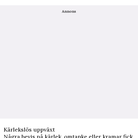
Annons
Kärlekslös uppväxt
Några bevis på kärlek, omtanke eller kramar fick