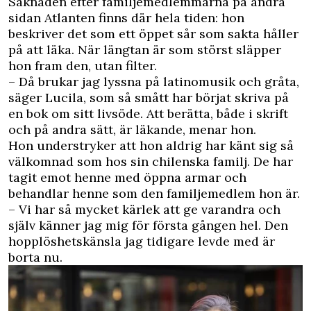
Saknaden efter familjemedlemmarna på andra
sidan Atlanten finns där hela tiden: hon
beskriver det som ett öppet sår som sakta håller
på att läka. När längtan är som störst släpper
hon fram den, utan filter.
– Då brukar jag lyssna på latinomusik och gråta,
säger Lucila, som så smått har börjat skriva på
en bok om sitt livsöde. Att berätta, både i skrift
och på andra sätt, är läkande, menar hon.
Hon understryker att hon aldrig har känt sig så
välkomnad som hos sin chilenska familj. De har
tagit emot henne med öppna armar och
behandlar henne som den familjemedlem hon är.
– Vi har så mycket kärlek att ge varandra och
själv känner jag mig för första gången hel. Den
hopplöshetskänsla jag tidigare levde med är
borta nu.