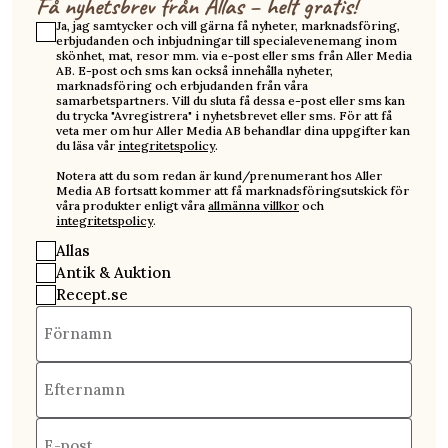
Få nyhetsbrev från Allas – helt gratis!
Ja, jag samtycker och vill gärna få nyheter, marknadsföring,
erbjudanden och inbjudningar till specialevenemang inom
skönhet, mat, resor mm. via e-post eller sms från Aller Media
AB. E-post och sms kan också innehålla nyheter,
marknadsföring och erbjudanden från våra
samarbetspartners. Vill du sluta få dessa e-post eller sms kan
du trycka "Avregistrera" i nyhetsbrevet eller sms. För att få
veta mer om hur Aller Media AB behandlar dina uppgifter kan
du läsa vår
integritetspolicy
.
Notera att du som redan är kund/prenumerant hos Aller
Media AB fortsatt kommer att få marknadsföringsutskick för
våra produkter enligt våra
allmänna villkor
och
integritetspolicy
.
Allas
Antik & Auktion
Recept.se
Förnamn
Efternamn
E-post