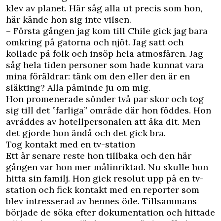
klev av planet. Här såg alla ut precis som hon,
här kände hon sig inte vilsen.
– Första gången jag kom till Chile gick jag bara
omkring på gatorna och njöt. Jag satt och
kollade på folk och insöp hela atmosfären. Jag
såg hela tiden personer som hade kunnat vara
mina föräldrar: tänk om den eller den är en
släkting? Alla påminde ju om mig.
Hon promenerade sönder två par skor och tog
sig till det ”farliga” område där hon föddes. Hon
avråddes av hotellpersonalen att åka dit. Men
det gjorde hon ändå och det gick bra.
Tog kontakt med en tv-station
Ett år senare reste hon tillbaka och den här
gången var hon mer målinriktad. Nu skulle hon
hitta sin familj. Hon gick resolut upp på en tv-
station och fick kontakt med en reporter som
blev intresserad av hennes öde. Tillsammans
började de söka efter dokumentation och hittade