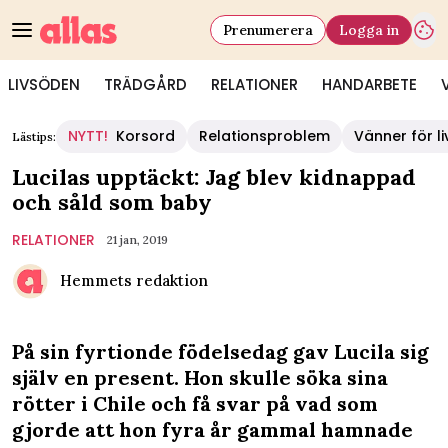
Prenumerera
Logga in
LIVSÖDEN
TRÄDGÅRD
RELATIONER
HANDARBETE
NYTT!
Korsord
Relationsproblem
Vänner för li
Lästips:
Lucilas upptäckt: Jag blev kidnappad
och såld som baby
RELATIONER
21 jan, 2019
Hemmets redaktion
På sin fyrtionde födelsedag gav Lucila sig
själv en present. Hon skulle söka sina
rötter i Chile och få svar på vad som
gjorde att hon fyra år gammal hamnade