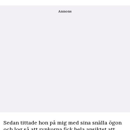
Annons
Sedan tittade hon på mig med sina snälla ögon
och log så att rynkorna fick hela ansiktet att