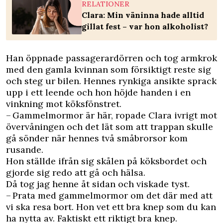
RELATIONER
Clara: Min väninna hade alltid
gillat fest – var hon alkoholist?
Han öppnade passagerardörren och tog armkrok
med den gamla kvinnan som försiktigt reste sig
och steg ur bilen. Hennes rynkiga ansikte sprack
upp i ett leende och hon höjde handen i en
vinkning mot köksfönstret.
– Gammelmormor är här, ropade Clara ivrigt mot
övervåningen och det lät som att trappan skulle
gå sönder när hennes två småbrorsor kom
rusande.
Hon ställde ifrån sig skålen på köksbordet och
gjorde sig redo att gå och hälsa.
Då tog jag henne åt sidan och viskade tyst.
– Prata med gammelmormor om det där med att
vi ska resa bort. Hon vet ett bra knep som du kan
ha nytta av. Faktiskt ett riktigt bra knep.