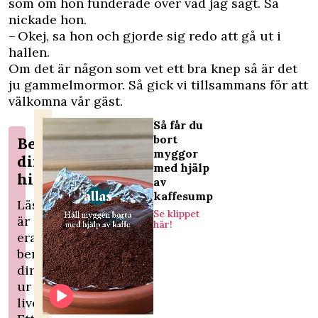
som om hon funderade över vad jag sagt. Så
nickade hon.
– Okej, sa hon och gjorde sig redo att gå ut i
hallen.
Om det är någon som vet ett bra knep så är det
ju gammelmormor. Så gick vi tillsammans för att
välkomna vår gäst.
Så får du
bort
Berätta
myggor
din
med hjälp
historia!
av
kaffesump
Läsarberättelser
Se klippet
är
här!
era
berättelser
direkt
ur
livet.