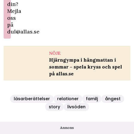
din?
Mejla
oss
på
dul@allas.se
NÖJE
Hjärngympa i hängmattan i
sommar – spela kryss och spel
på allas.se
läsarberättelser
relationer
familj
ångest
story
livsöden
Annons