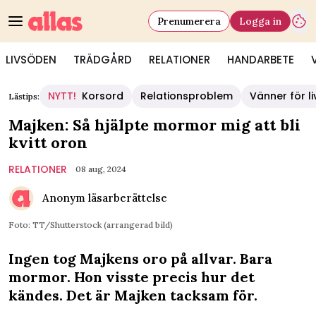
Prenumerera
Logga in
LIVSÖDEN
TRÄDGÅRD
RELATIONER
HANDARBETE
NYTT!
Korsord
Relationsproblem
Vänner för li
Lästips:
Majken: Så hjälpte mormor mig att bli
kvitt oron
RELATIONER
08 aug, 2024
Anonym läsarberättelse
Foto: TT/Shutterstock (arrangerad bild)
Ingen tog Majkens oro på allvar. Bara
mormor. Hon visste precis hur det
kändes. Det är Majken tacksam för.