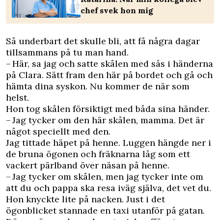
chef svek hon mig
Så underbart det skulle bli, att få några dagar
tillsammans på tu man hand.
– Här, sa jag och satte skålen med sås i händerna
på Clara. Sätt fram den här på bordet och gå och
hämta dina syskon. Nu kommer de när som
helst.
Hon tog skålen försiktigt med båda sina händer.
– Jag tycker om den här skålen, mamma. Det är
något speciellt med den.
Jag tittade häpet på henne. Luggen hängde ner i
de bruna ögonen och fräknarna låg som ett
vackert pärlband över näsan på henne.
– Jag tycker om skålen, men jag tycker inte om
att du och pappa ska resa iväg själva, det vet du.
Hon knyckte lite på nacken. Just i det
ögonblicket stannade en taxi utanför på gatan.