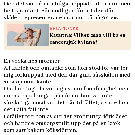
Och det var då min fråga hoppade ut ur munnen
helt spontant. Förmodligen för att den där
skålen representerade mormor på något vis.
RELATIONER
Katarina: Vilken man vill ha en
cancersjuk kvinna?
En vecka hos mormor
All kärlek och omtanke som hon stod för var för
mig förknippad med den där gula såsskålen med
sina ojämna kanter.
Om hon tog illa vid sig av min framfusighet och
mina anspelningar på döden, hon var inte
särskilt gammal vid det här tillfället, visade hon
det i alla fall inte.
I stället tog hon av sig det grönrutiga förklädet
och hängde omsorgsfullt upp det på en krok
som satt bakom köksdörren.