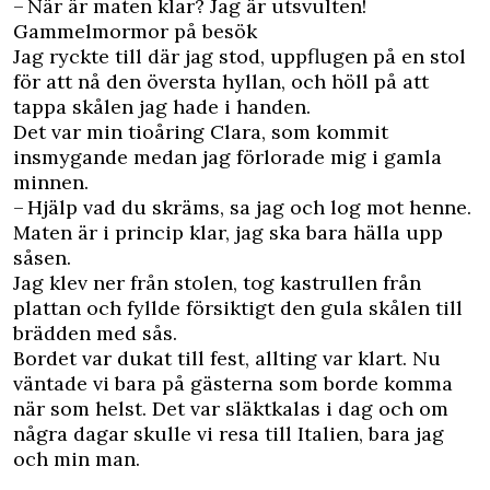
– När är maten klar? Jag är utsvulten!
Gammelmormor på besök
Jag ryckte till där jag stod, uppflugen på en stol
för att nå den översta hyllan, och höll på att
tappa skålen jag hade i handen.
Det var min tioåring Clara, som kommit
insmygande medan jag förlorade mig i gamla
minnen.
– Hjälp vad du skräms, sa jag och log mot henne.
Maten är i princip klar, jag ska bara hälla upp
såsen.
Jag klev ner från stolen, tog kastrullen från
plattan och fyllde försiktigt den gula skålen till
brädden med sås.
Bordet var dukat till fest, allting var klart. Nu
väntade vi bara på gästerna som borde komma
när som helst. Det var släktkalas i dag och om
några dagar skulle vi resa till Italien, bara jag
och min man.