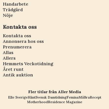
Handarbete
Trädgård
Nöje
Kontakta oss
Kontakta oss
Annonsera hos oss
Prenumerera
Allas
Allers
Hemmets Veckotidning
Året runt
Antik auktion
Fler titlar från Aller Media
Elle Sverige
Hänt
Svensk Damtidning
Femina
MåBra
Recept
Motherhood
Residence Magazine