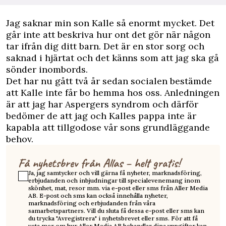
Jag saknar min son Kalle så enormt mycket. Det
går inte att beskriva hur ont det gör när någon
tar ifrån dig ditt barn. Det är en stor sorg och
saknad i hjärtat och det känns som att jag ska gå
sönder inombords.
Det har nu gått två år sedan socialen bestämde
att Kalle inte får bo hemma hos oss. Anledningen
är att jag har Aspergers syndrom och därför
bedömer de att jag och Kalles pappa inte är
kapabla att tillgodose vår sons grundläggande
behov.
Få nyhetsbrev från Allas – helt gratis!
Ja, jag samtycker och vill gärna få nyheter, marknadsföring,
erbjudanden och inbjudningar till specialevenemang inom
skönhet, mat, resor mm. via e-post eller sms från Aller Media
AB. E-post och sms kan också innehålla nyheter,
marknadsföring och erbjudanden från våra
samarbetspartners. Vill du sluta få dessa e-post eller sms kan
du trycka "Avregistrera" i nyhetsbrevet eller sms. För att få
veta mer om hur Aller Media AB behandlar dina uppgifter kan