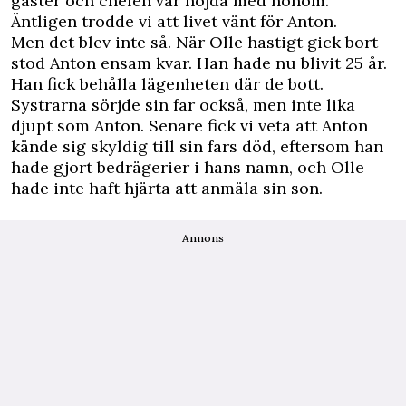
gäster och chefen var nöjda med honom.
Äntligen trodde vi att livet vänt för Anton.
Men det blev inte så. När Olle hastigt gick bort
stod Anton ensam kvar. Han hade nu blivit 25 år.
Han fick behålla lägenheten där de bott.
Systrarna sörjde sin far också, men inte lika
djupt som Anton. Senare fick vi veta att Anton
kände sig skyldig till sin fars död, ­eftersom han
hade gjort ­bedrägerier i hans namn, och Olle
hade inte haft hjärta att ­anmäla sin son.
Annons