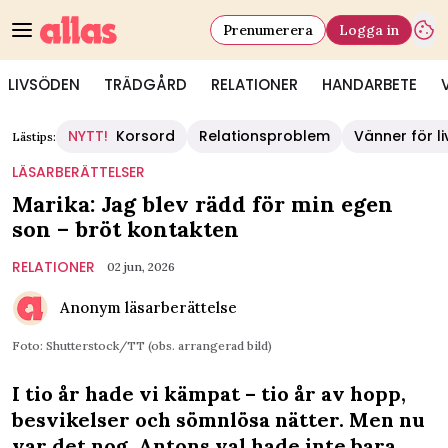
Prenumerera
Logga in
LIVSÖDEN
TRÄDGÅRD
RELATIONER
HANDARBETE
NYTT!
Korsord
Relationsproblem
Vänner för li
Lästips:
LÄSARBERÄTTELSER
Marika: Jag blev rädd för min egen
son – bröt kontakten
RELATIONER
02 jun, 2026
Anonym läsarberättelse
Foto: Shutterstock/TT (obs. arrangerad bild)
I tio år hade vi kämpat – tio år av hopp,
besvikelser och sömnlösa nätter. Men nu
var det nog. Antons val hade inte bara