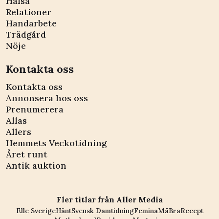
Hälsa
Relationer
Handarbete
Trädgård
Nöje
Kontakta oss
Kontakta oss
Annonsera hos oss
Prenumerera
Allas
Allers
Hemmets Veckotidning
Året runt
Antik auktion
Fler titlar från Aller Media
Elle Sverige
Hänt
Svensk Damtidning
Femina
MåBra
Recept