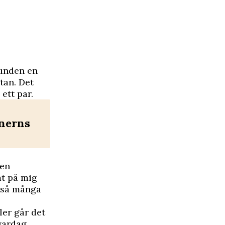
runden en
stan. Det
ett par.
tnerns
ten
mt på mig
r så många
ler går det
 vardag,