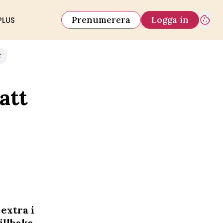
Prenumerera
Logga in
PLUS
k
att
extra i
illbaka