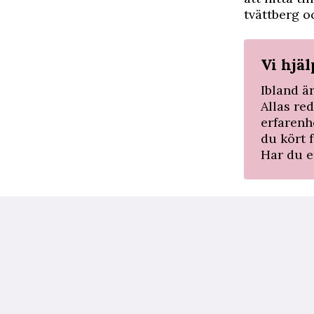
tvättberg o
Vi hjä
Ibland ä
Allas re
erfarenh
du kört f
Har du 