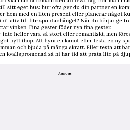
art ska man få romantiken att leva. Jag tror man mås
till sitt eget hus: hur ofta ger du din partner en k
r hem med en liten present eller planerar något ku
initiativ till lite spontanhångel? När du börjar ge tro
ttar vinken. Fina gester föder nya fina gester.
 inte heller vara så stort eller romantiskt, men föres
ågot nytt ihop. Att hyra en kanot eller testa en ny sp
amman och bjuda på många skratt. Eller testa att bar
en kvällspromenad så ni har tid att prata lite på dju
Annons