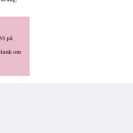
Vi på
lplank om