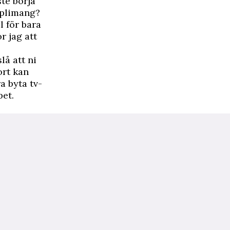
te börja
omplimang?
l för bara
r jag att
lå att ni
ort kan
a byta tv-
pet.