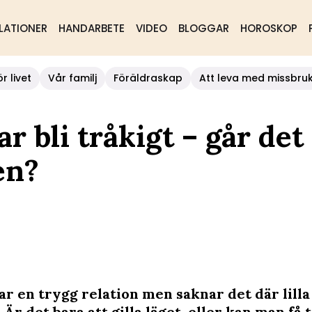
LATIONER
HANDARBETE
VIDEO
BLOGGAR
HOROSKOP
r livet
Vår familj
Föräldraskap
Att leva med missbru
r bli tråkigt – går det 
en?
r en trygg relation men saknar det där lilla 
Är det bara att gilla läget, eller kan man få t