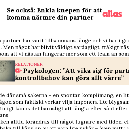
Se också: Enkla knepen för att
komma närmre din partner
 partner har varit tillsammans länge och vi har i g
. Men något har blivit väldigt vardagligt, tråkigt nä
som att vi nästan fungerar mer som ett team än som 
RELATIONER
Psykologen: ”Att vika sig för par
kontrollbehov kan göra allt värre”
de där små sakerna – en spontan komplimang, en li
ågon som faktiskt verkar vilja imponera lite blygsa
tidigt känns det barnsligt att längta efter sånt efte
ans.
ken alltid förändras till något lugnare med tiden, el
llbaka till känslan av att vara lite nykär – även mitt i