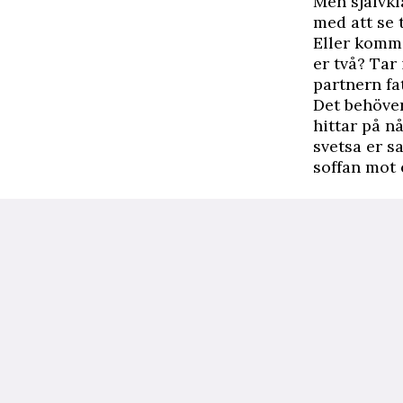
Men självkl
med att se 
Eller komme
er två? Tar 
partnern fa
Det behöver
hittar på n
svetsa er s
soffan mot 