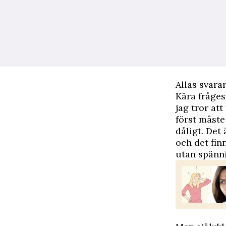
Allas svara
Kära fråges
jag tror at
först måste
dåligt. Det
och det finn
utan spänn