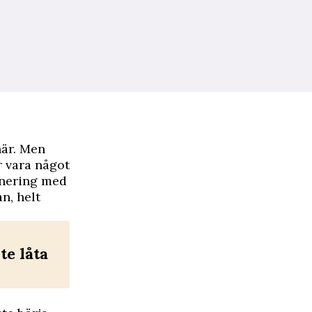
här. Men
r vara något
lanering med
n, helt
te låta