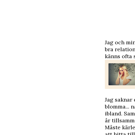
J
ag och min
bra relation
känns ofta 
Jag saknar 
blomma... n
ibland. Sam
år tillsamm
Måste kärle
att hitta ti