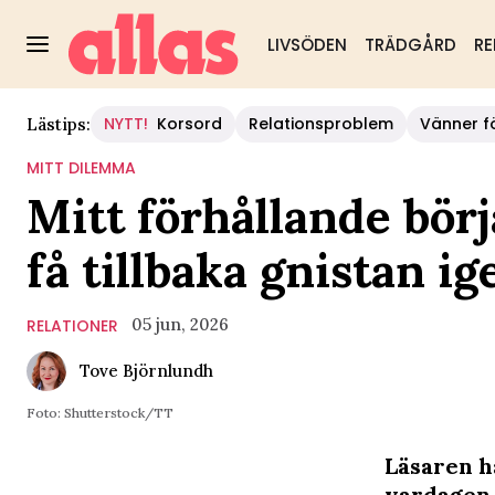
LIVSÖDEN
TRÄDGÅRD
RE
NYTT!
Korsord
Relationsproblem
Vänner fö
Lästips:
MITT DILEMMA
Mitt förhållande börja
få tillbaka gnistan ig
05 jun, 2026
RELATIONER
Tove Björnlundh
Foto: Shutterstock/TT
Läsaren ha
vardagen. 