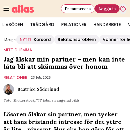
Prenumerera
Logga in
LIVSÖDEN
TRÄDGÅRD
RELATIONER
HANDARBETE
NYTT!
Korsord
Relationsproblem
Vänner för li
Lästips:
MITT DILEMMA
Jag älskar min partner – men kan inte
låta bli att skämmas över honom
RELATIONER
23 feb, 2026
Beatrice Söderlund
Foto: Shutterstock/TT (obs. arrangerad bild)
Läsaren älskar sin partner, men tycker
att hans bristande intresse för det yttre
är lite... pinsamt. Hur ska hon göra för att