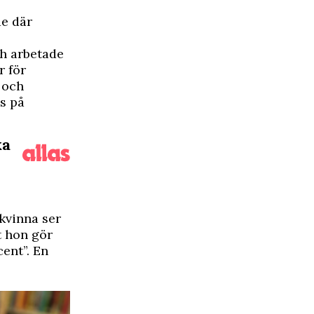
de där
ch arbetade
r för
 och
es på
ka
kvinna ser
t hon gör
ent”. En