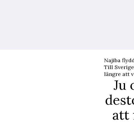
Najiba flydd
Till Sverig
längre att 
Ju 
dest
att 