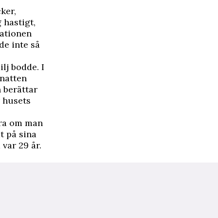
ker,
 hastigt,
uationen
ade inte så
lj bodde. I
 natten
 berättar
r husets
dera om man
t på sina
var 29 år.