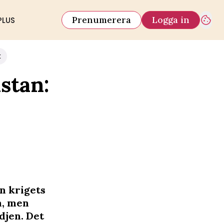
Prenumerera
Logga in
PLUS
k
stan:
ån krigets
n, men
djen. Det