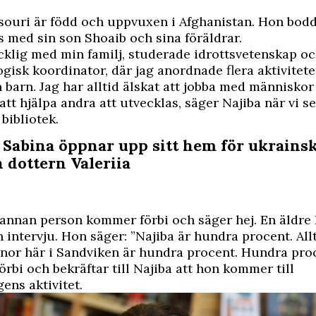
souri är född och uppvuxen i Afghanistan. Hon bod
 med sin son Shoaib och sina föräldrar.
ycklig med min familj, studerade idrottsvetenskap o
isk koordinator, där jag anordnade flera aktivitete
 barn. Jag har alltid älskat att jobba med människor
att hjälpa andra att utvecklas, säger Najiba när vi s
bibliotek.
: Sabina öppnar upp sitt hem för ukrains
 dottern Valeriia
annan person kommer förbi och säger hej. En äldre 
en intervju. Hon säger: ”Najiba är hundra procent. All
nnor här i Sandviken är hundra procent. Hundra proc
örbi och bekräftar till Najiba att hon kommer till
ens aktivitet.