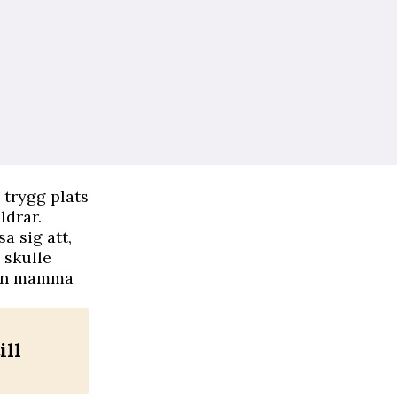
 trygg plats
ldrar.
sa sig att,
 skulle
 sin mamma
ill