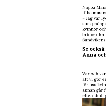
N
ajiba Man
tillsammans
– Jag var l
som padagog
kvinnor och
brinner för 
Sandvikens 
Se också
Anna och
Var och var
att vi gör 
för oss kvi
annan går f
eftermiddag