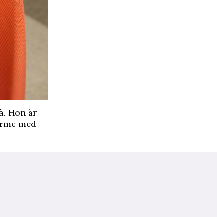
.
å. Hon är
värme med