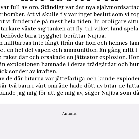
 var full av oro. Ständigt var det nya självmordsattac
r bomber. Att vi skulle fly var inget beslut som vi tog
ot vi funderade på mest hela tiden. Ju oroligare sit
tarkare växte sig tanken att fly, till vilket land spel
i behövde bara trygghet, berättar Najiba.
n militärbas inte långt ifrån där hon och hennes fami
et en hel del vapen och ammunition. En gång mitt i
raket där och orsakade en jättestor explosion. Hon
rån explosionen hamnade i deras trädgårdar och hu
ick sönder av kraften.
 av de där bitarna var jättefarliga och kunde explo
När två barn i vårt område hade dött av bitar de hitta
tämde jag mig för att ge mig av, säger Najiba som då 
Annons