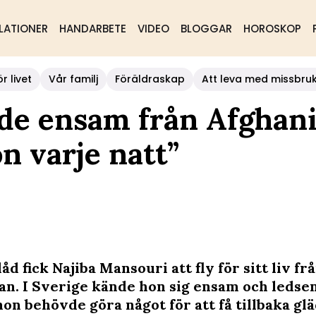
LATIONER
HANDARBETE
VIDEO
BLOGGAR
HOROSKOP
r livet
Vår familj
Föräldraskap
Att leva med missbru
de ensam från Afghani
on varje natt”
d fick Najiba Mansouri att fly för sitt liv fr
an. I Sverige kände hon sig ensam och ledse
hon behövde göra något för att få tillbaka glä