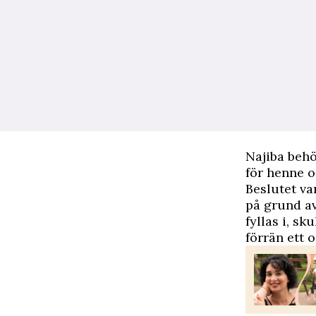
Najiba behö
för henne o
Beslutet var
på grund a
fyllas i, s
förrän ett o