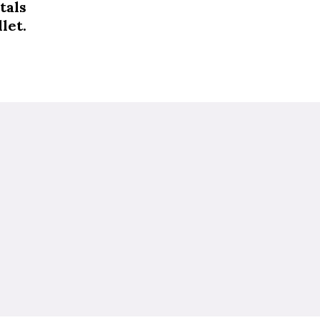
tals
let.