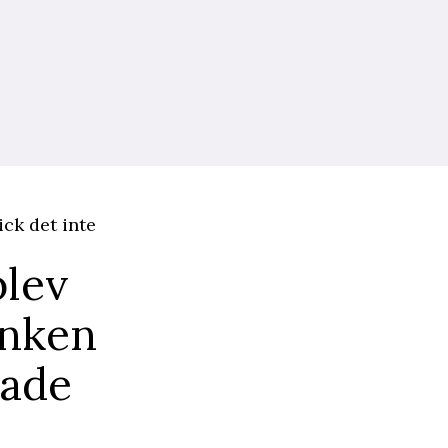
ick det inte
blev
anken
elade