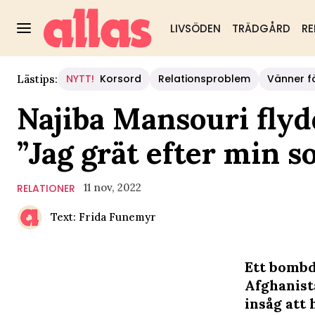
LIVSÖDEN
TRÄDGÅRD
RE
NYTT!
Korsord
Relationsproblem
Vänner fö
Lästips:
Najiba Mansouri flyd
”Jag grät efter min s
11 nov, 2022
RELATIONER
Text: Frida Funemyr
Ett bombdå
Afghanist
insåg att 