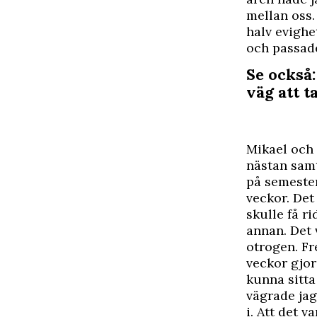
mellan oss.
halv evighe
och passade
Se också:
väg att ta
Mikael och 
nästan samt
på semester
veckor. Det
skulle få ri
annan. Det 
otrogen. Fr
veckor gjor
kunna sitta
vägrade jag
i. Att det v