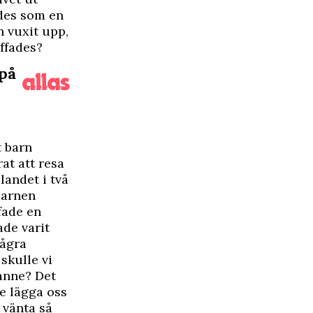
ndes som en
h vuxit upp,
äffades?
 på
t barn
at att resa
landet i två
barnen
ffade en
ade varit
några
skulle vi
sanne? Det
e lägga oss
e vänta så