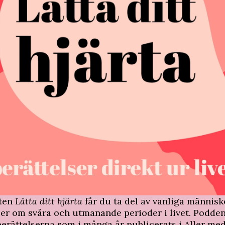
sten
Lätta ditt hjärta
får du ta del av vanliga människ
ser om svåra och utmanande perioder i livet. Podde
berättelserna som i många år publicerats i Aller me