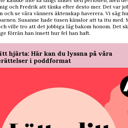
te kanske inte så långt under den perioden, men d
mig och Fredrik att tänka efter desto mer. Det var job
m och se våra vänners äktenskap haverera. Vi såg hu
arnen. Susanne hade tusen känslor att ta itu med. 
ch ville tro att det jobbiga låg bakom honom. Det sk
ge förrän han insett hur fel han haft.
itt hjärta: Här kan du lyssna på våra
erättelser i poddformat