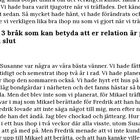
 Vi hade bara varit tjugotre när vi träffades. Det kä
t sedan. Så mycket hade hänt, vi hade förändrats oc
 vi verkligen lika bra ihop nu som vi gjort när vi tr
 3 bråk som kan betyda att er relation är
 slut
Susanne var några av våra bästa vänner. Vi hade fåt
idigt och semestrat ihop två år i rad. Vi hade planer
 ihop den sommaren också. Vi hade hyrt ett hus på 
 låg bondgårdar i närheten och det fanns hästar så 
da. Men det blev inte som vi planerat, för Mikael trä
var i maj som Mikael berättade för Fredrik att han h
edrik lovade att inte säga något till mig, men efter 
de han det ändå. Jag blev chockad och jättearg. Hur 
 i ett hus ihop i två veckor där alla visste, utom Su
 att gå med på. Men Fredrik menade att vi inte kund
ar upp till Mikael att berätta, och att han kanske vill