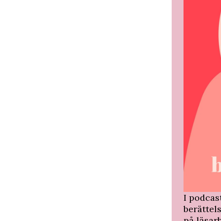
I podca
berättel
på läsar