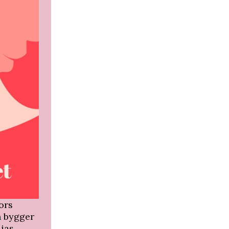
ors
n bygger
dias