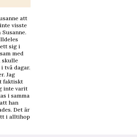
Susanne att
inte visste
na Susanne.
lldeles
tt sig i
ensam med
 skulle
i två dagar.
r. Jag
 faktiskt
 inte varit
tas i samma
 att han
ades. Det är
t i alltihop