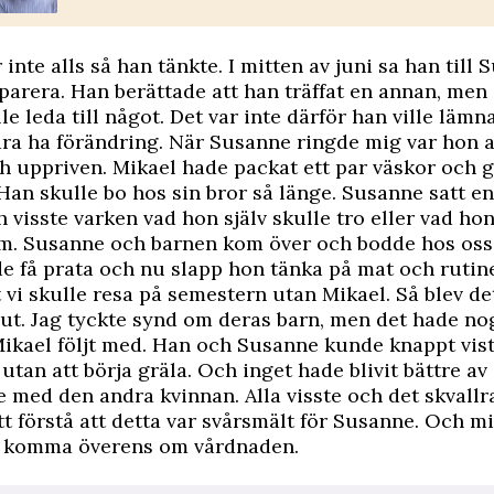
inte alls så han tänkte. I mitten av juni sa han till 
eparera. Han berättade att han träffat en annan, men 
le leda till något. Det var inte därför han ville läm
ara ha förändring. När Susanne ringde mig var hon a
 uppriven. Mikael hade packat ett par väskor och ge
 Han skulle bo hos sin bror så länge. Susanne satt 
h visste varken vad hon själv skulle tro eller vad hon
em. Susanne och barnen kom över och bodde hos oss 
 få prata och nu slapp hon tänka på mat och rutine
t vi skulle resa på semestern utan Mikael. Så blev det
slut. Jag tyckte synd om deras barn, men det hade nog
ikael följt med. Han och Susanne kunde knappt vis
utan att börja gräla. Och inget hade blivit bättre av
te med den andra kvinnan. Alla visste och det skvallr
tt förstå att detta var svårsmält för Susanne. Och mit
 komma överens om vårdnaden.