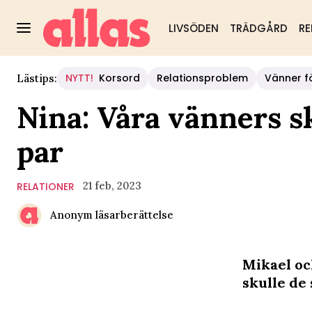
LIVSÖDEN
TRÄDGÅRD
RE
NYTT!
Korsord
Relationsproblem
Vänner fö
Lästips:
Nina: Våra vänners s
par
21 feb, 2023
RELATIONER
Anonym läsarberättelse
Mikael oc
skulle de 