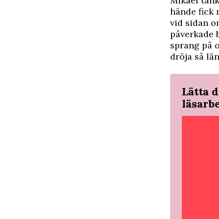
Mikael tänk
hände fick 
vid sidan o
påverkade b
sprang på o
dröja så län
Lätta d
läsarb