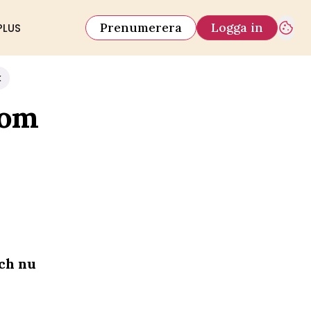
Prenumerera
Logga in
PLUS
k
som
ch nu