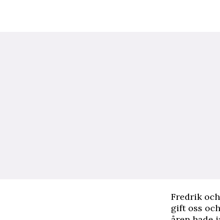
F
redrik och
gift oss oc
åren hade j