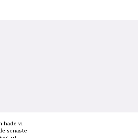
n hade vi
 de senaste
ivet ut