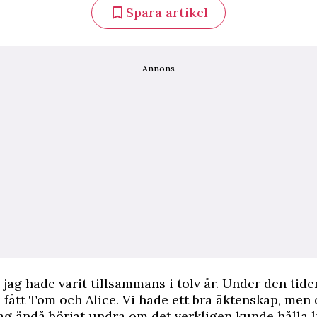
Spara artikel
Annons
 jag hade varit tillsammans i tolv år. Under den tide
h fått Tom och Alice. Vi hade ett bra äktenskap, men
ag ändå börjat undra om det verkligen kunde hålla l