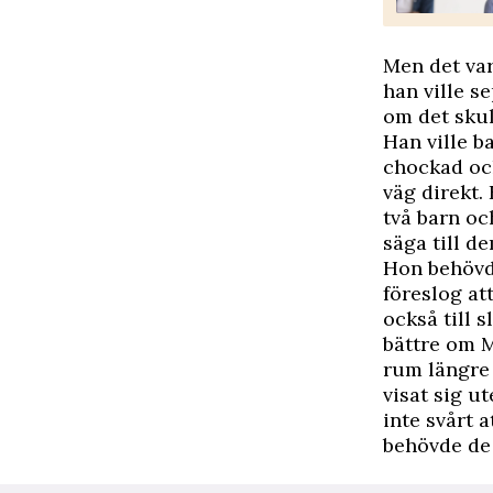
Men det var 
han ville s
om det skul
Han ville b
chockad och
väg direkt.
två barn oc
säga till d
Hon behövde
föreslog at
också till 
bättre om M
rum längre 
visat sig u
inte svårt a
behövde de