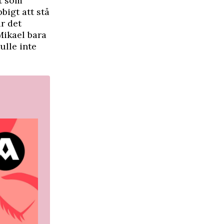
et som
bigt att stå
r det
Mikael bara
ulle inte