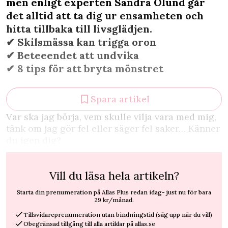
men enligt experten Sandra Ölund går
det alltid att ta dig ur ensamheten och
hitta tillbaka till livsglädjen.
✔︎ Skilsmässa kan trigga oron
✔︎ Beteeendet att undvika
✔︎ 8 tips för att bryta mönstret
Spara artikel
V
ar ska jag börja, vem skulle vilja vara med mig,
tänk om jag gör fel eller säger fel saker… Känner
du igen dig?
Vill du läsa hela artikeln?
Starta din prenumeration på Allas Plus redan idag- just nu för bara
29 kr/månad.
Tillsvidareprenumeration utan bindningstid (säg upp när du vill)
Obegränsad tillgång till alla artiklar på allas.se