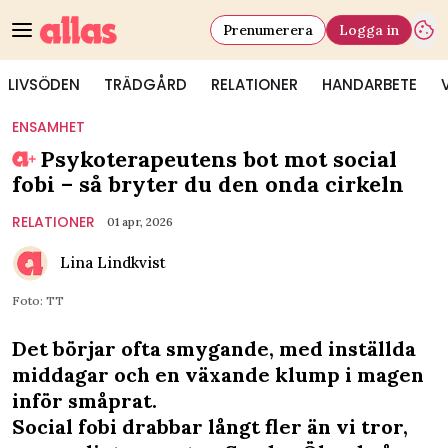
Prenumerera
Logga in
LIVSÖDEN
TRÄDGÅRD
RELATIONER
HANDARBETE
ENSAMHET
Psykoterapeutens bot mot social
fobi – så bryter du den onda cirkeln
RELATIONER
01 apr, 2026
Lina Lindkvist
Foto: TT
Det börjar ofta smygande, med inställda
middagar och en växande klump i magen
inför småprat.
Social fobi drabbar långt fler än vi tror,